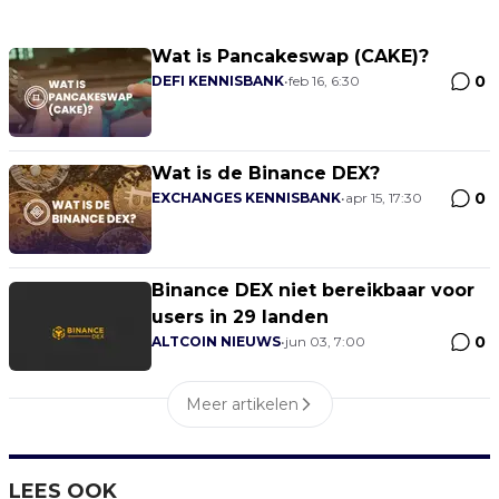
Wat is Pancakeswap (CAKE)?
0
DEFI KENNISBANK
•
feb 16, 6:30
Wat is de Binance DEX?
0
EXCHANGES KENNISBANK
•
apr 15, 17:30
Binance DEX niet bereikbaar voor
users in 29 landen
0
ALTCOIN NIEUWS
•
jun 03, 7:00
Meer artikelen
LEES OOK