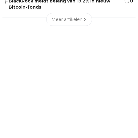
BlackRock meldt belang van 17,2% in nieuw
0
6
Bitcoin-fonds
Meer artikelen