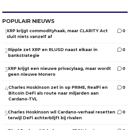
POPULAIR NIEUWS
XRP krijgt commodityhaak, maar CLARITY Act
0
1
sluit niets vanzelf af
Ripple zet XRP en RLUSD naast elkaar in
0
2
bankstrategie
XRP krijgt een nieuwe privacylaag, maar wordt
0
3
geen nieuwe Monero
Charles Hoskinson zet in op PRIME, RealFi en
0
4
Bitcoin DeFi als route naar miljarden aan
Cardano-TVL
Charles Hoskinson wil Cardano-verhaal resetten
0
5
terwijl DeFi achterblijft bij rivalen