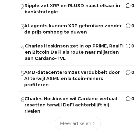
Ripple zet XRP en RLUSD naast elkaar in
0
2
bankstrategie
AI-agents kunnen XRP gebruiken zonder
0
3
de prijs omhoog te duwen
Charles Hoskinson zet in op PRIME, RealFi
0
4
en Bitcoin DeFi als route naar miljarden
aan Cardano-TVL
AMD-datacenteromzet verdubbelt door
0
5
AI terwijl ASML en bitcoin-miners
profiteren
Charles Hoskinson wil Cardano-verhaal
0
6
resetten terwijl DeFi achterblijft bij
rivalen
Meer artikelen