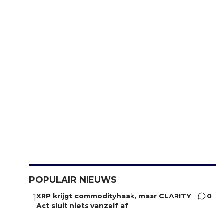
POPULAIR NIEUWS
XRP krijgt commodityhaak, maar CLARITY
0
1
Act sluit niets vanzelf af