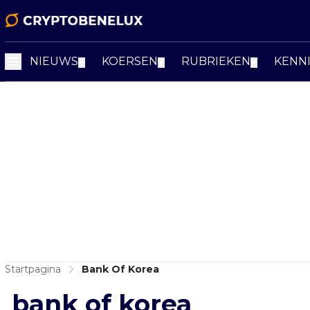
NIEUWS
KOERSEN
RUBRIEKEN
KENN
▼
▼
▼
Startpagina
Bank Of Korea
bank of korea