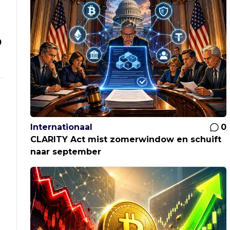
0
Internationaal
0
CLARITY Act mist zomerwindow en schuift
naar september