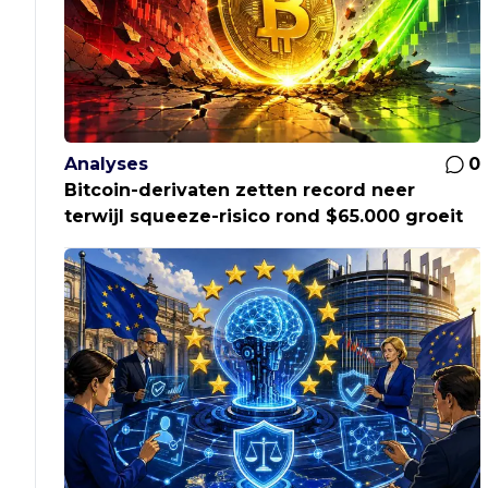
Analyses
0
Bitcoin-derivaten zetten record neer
terwijl squeeze-risico rond $65.000 groeit