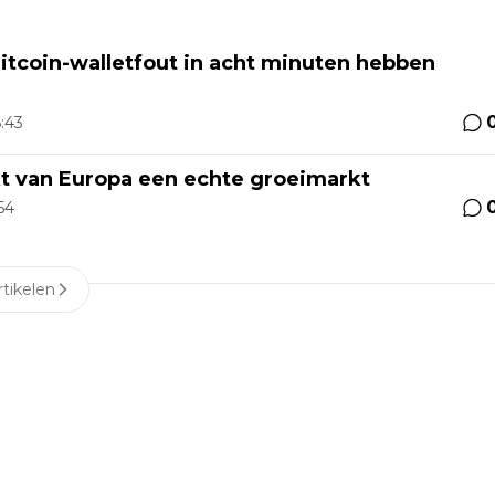
itcoin-walletfout in acht minuten hebben
6:43
kt van Europa een echte groeimarkt
54
tikelen