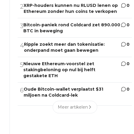
XRP-houders kunnen nu RLUSD lenen op
0
2
Ethereum zonder hun coins te verkopen
Bitcoin-paniek rond Coldcard zet 890.000
0
3
BTC in beweging
Ripple zoekt meer dan tokenisatie:
0
4
onderpand moet gaan bewegen
Nieuwe Ethereum-voorstel zet
0
5
stakingbeloning op nul bij helft
gestakete ETH
Oude Bitcoin-wallet verplaatst $31
0
6
miljoen na Coldcard-lek
Meer artikelen