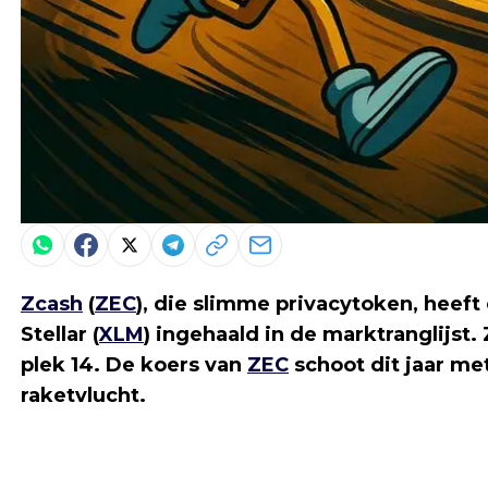
Zcash
(
ZEC
), die slimme privacytoken, heef
Stellar (
XLM
) ingehaald in de marktranglijst.
plek 14. De koers van
ZEC
schoot dit jaar m
raketvlucht.