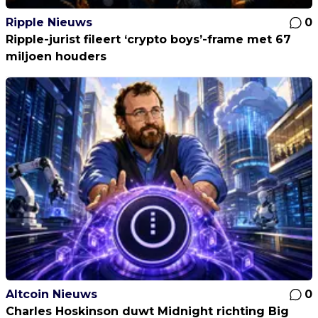
Ripple Nieuws
0
Ripple-jurist fileert ‘crypto boys’-frame met 67
miljoen houders
Altcoin Nieuws
0
Charles Hoskinson duwt Midnight richting Big