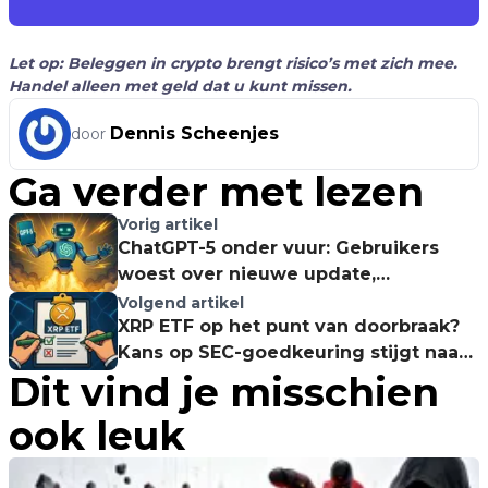
Let op: Beleggen in crypto brengt risico’s met zich mee.
Handel alleen met geld dat u kunt missen.
Dennis Scheenjes
door
Ga verder met lezen
Vorig artikel
ChatGPT-5 onder vuur: Gebruikers
woest over nieuwe update,
concurrentie wint terrein
Volgend artikel
XRP ETF op het punt van doorbraak?
Kans op SEC-goedkeuring stijgt naar
Dit vind je misschien
90% na einde Ripple-rechtszaak
ook leuk