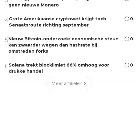
3
geen nieuwe Monero
Grote Amerikaanse cryptowet krijgt toch
0
4
Senaatsroute richting september
Nieuw Bitcoin-onderzoek: economische steun
0
5
kan zwaarder wegen dan hashrate bij
omstreden forks
Solana trekt blocklimiet 66% omhoog voor
0
6
drukke handel
Meer artikelen