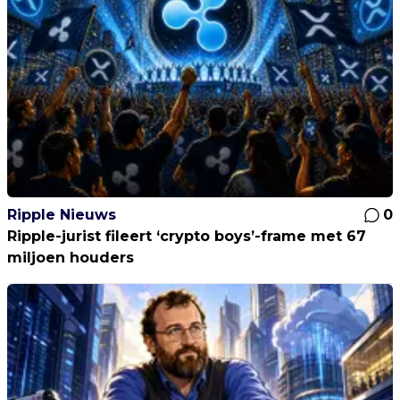
Ripple Nieuws
0
Ripple-jurist fileert ‘crypto boys’-frame met 67
miljoen houders