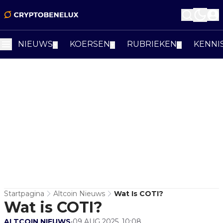
NIEUWS
KOERSEN
RUBRIEKEN
KENNI
▼
▼
▼
Startpagina
Altcoin Nieuws
Wat Is COTI?
Wat is COTI?
ALTCOIN NIEUWS
•
09 AUG 2025, 10:08