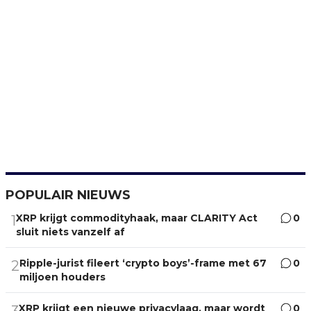
POPULAIR NIEUWS
XRP krijgt commodityhaak, maar CLARITY Act
0
1
sluit niets vanzelf af
Ripple-jurist fileert ‘crypto boys’-frame met 67
0
2
miljoen houders
XRP krijgt een nieuwe privacylaag, maar wordt
0