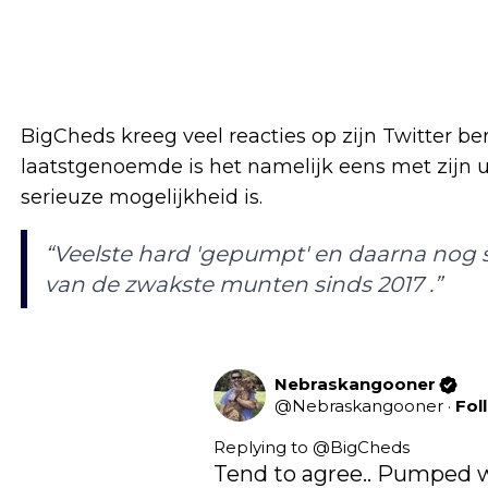
BigCheds kreeg veel reacties op zijn Twitter b
laatstgenoemde is het namelijk eens met zijn u
serieuze mogelijkheid is.
“Veelste hard 'gepumpt' en daarna nog sn
van de zwakste munten sinds 2017 .”
Nebraskangooner
@
Nebraskangooner
·
Fol
Replying to @
BigCheds
Tend to agree.. Pumped wa