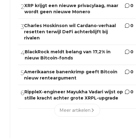
XRP krijgt een nieuwe privacylaag, maar
0
2
wordt geen nieuwe Monero
Charles Hoskinson wil Cardano-verhaal
0
3
resetten terwijl DeFi achterblijft bij
rivalen
BlackRock meldt belang van 17,2% in
0
4
nieuw Bitcoin-fonds
Amerikaanse banenkrimp geeft Bitcoin
0
5
nieuw renteargument
RippleX-engineer Mayukha Vadari wijst op
0
6
stille kracht achter grote XRPL-upgrade
Meer artikelen