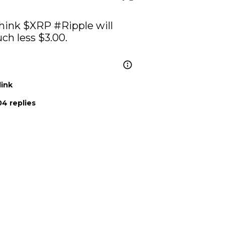
hink 
$XRP
#Ripple
 will 
ever break $1.00 again much less $3.00. 
link
4 replies