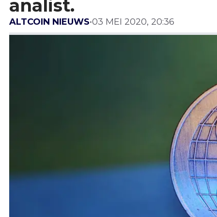
analist.
ALTCOIN NIEUWS
•
03 MEI 2020, 20:36