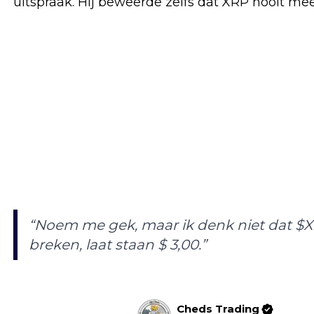
uitspraak. Hij beweerde zelfs dat XRP nooit mee
“
Noem me gek, maar ik denk niet dat $XR
breken, laat staan $ 3,00.
”
Cheds Trading