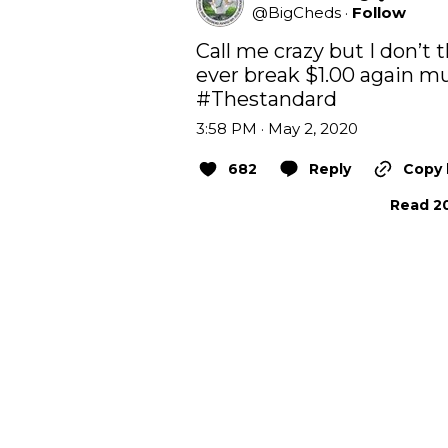
@
BigCheds
·
Follow
Call me crazy but I don’t t
#Thestandard
3:58 PM · May 2, 2020
682
Reply
Copy 
Read 20