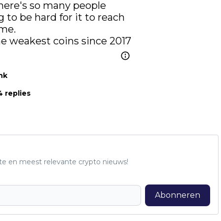
here's so many people 
 to be hard for it to reach 
me.

the weakest coins since 2017
nk
 replies
te en meest relevante crypto nieuws!
Abonneren