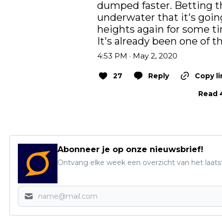
dumped faster. Betting t
underwater that it's going
heights again for some ti
It's already been one of 
4:53 PM · May 2, 2020
27
Reply
Copy li
Read 4
Abonneer je op onze nieuwsbrief!
Ontvang elke week een overzicht van het laats