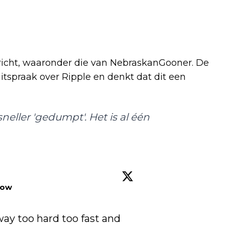
ericht, waaronder die van NebraskanGooner. De
itspraak over Ripple en denkt dat dit een
eller 'gedumpt'. Het is al één
low
y too hard too fast and 