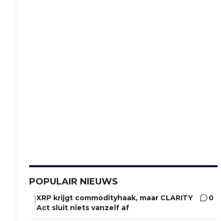
POPULAIR NIEUWS
XRP krijgt commodityhaak, maar CLARITY
0
1
Act sluit niets vanzelf af