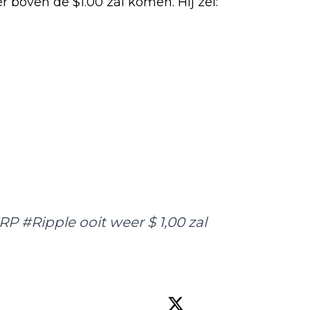
r boven de $1.00 zal komen. Hij zei:
P #Ripple ooit weer $ 1,00 zal