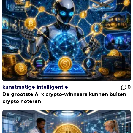
kunstmatige intelligentie
0
De grootste AI x crypto-winnaars kunnen buiten
crypto noteren