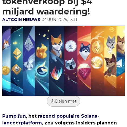
tokenverkoop bij $4
miljard waardering!
ALTCOIN NIEUWS
•
04 JUN 2025, 13:11
Delen met
Pump.fun
, het
razend populaire Solana-
lanceerplatform
, zou volgens insiders plannen