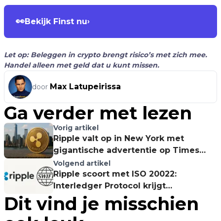
👀
Bekijk Finst nu
›
Let op: Beleggen in crypto brengt risico’s met zich mee.
Handel alleen met geld dat u kunt missen.
Max Latupeirissa
door
Ga verder met lezen
Vorig artikel
Ripple valt op in New York met
gigantische advertentie op Times
Square
Volgend artikel
Ripple scoort met ISO 20022:
Interledger Protocol krijgt
Dit vind je misschien
goedkeuring voor SWIFT-
interoperabiliteit