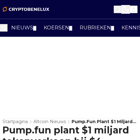
NIEUWS
KOERSEN
RUBRIEKEN
KENNI
▼
▼
▼
Startpagina
Altcoin Nieuws
Pump.fun Plant $1 Miljard
Pump.fun plant $1 miljard
Tokenverkoop Bij $4
Miljard Waardering!