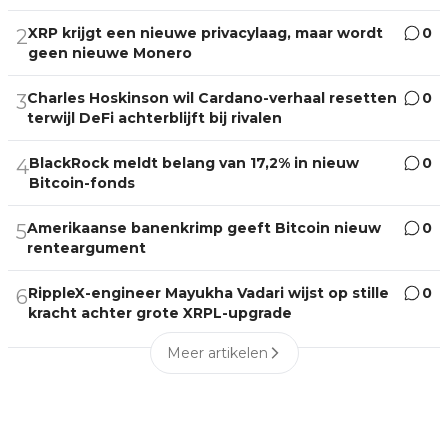
XRP krijgt een nieuwe privacylaag, maar wordt
0
2
geen nieuwe Monero
Charles Hoskinson wil Cardano-verhaal resetten
0
3
terwijl DeFi achterblijft bij rivalen
BlackRock meldt belang van 17,2% in nieuw
0
4
Bitcoin-fonds
Amerikaanse banenkrimp geeft Bitcoin nieuw
0
5
renteargument
RippleX-engineer Mayukha Vadari wijst op stille
0
6
kracht achter grote XRPL-upgrade
Meer artikelen