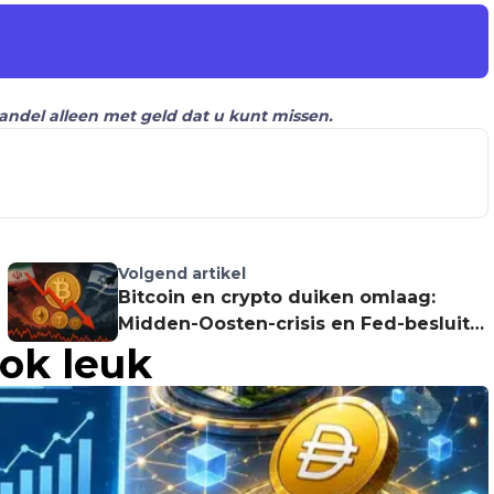
Handel alleen met geld dat u kunt missen.
Volgend artikel
Bitcoin en crypto duiken omlaag:
Midden-Oosten-crisis en Fed-besluit
ook leuk
zorgen voor onrust