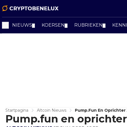
NIEUWS
KOERSEN
RUBRIEKEN
KENN
▼
▼
▼
Startpagina
Altcoin Nieuws
Pump.fun En Oprichter
Pump.fun en oprichter