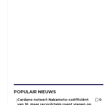
POPULAIR NIEUWS
Cardano noteert Nakamoto-coëfficiënt
0
1
van 16, maar recordclaim roept vragen op