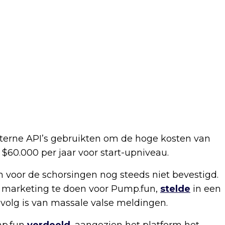
erne API’s gebruikten om de hoge kosten van
j $60.000 per jaar voor start-upniveau.
voor de schorsingen nog steeds niet bevestigd.
ft marketing te doen voor Pump.fun,
stelde
in een
evolg is van massale valse meldingen.
mp.fun
verdeeld
, aangezien het platform het