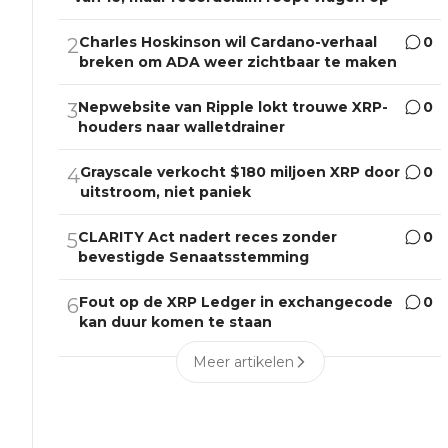
Charles Hoskinson wil Cardano-verhaal
0
2
breken om ADA weer zichtbaar te maken
Nepwebsite van Ripple lokt trouwe XRP-
0
3
houders naar walletdrainer
Grayscale verkocht $180 miljoen XRP door
0
4
uitstroom, niet paniek
CLARITY Act nadert reces zonder
0
5
bevestigde Senaatsstemming
Fout op de XRP Ledger in exchangecode
0
6
kan duur komen te staan
Meer artikelen