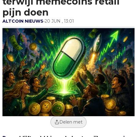
terwijl memecoins retail
pijn doen
ALTCOIN NIEUWS
•
20 JUN , 13:01
Delen met