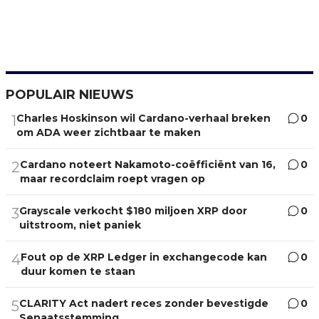
POPULAIR NIEUWS
Charles Hoskinson wil Cardano-verhaal breken
0
1
om ADA weer zichtbaar te maken
Cardano noteert Nakamoto-coëfficiënt van 16,
0
2
maar recordclaim roept vragen op
Grayscale verkocht $180 miljoen XRP door
0
3
uitstroom, niet paniek
Fout op de XRP Ledger in exchangecode kan
0
4
duur komen te staan
CLARITY Act nadert reces zonder bevestigde
0
5
Senaatsstemming