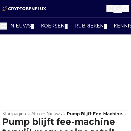
NIEUWS
KOERSEN
RUBRIEKEN
KENNI
▼
▼
▼
Startpagina
Altcoin Nieuws
Pump Blijft Fee-Machine
Pump blijft fee-machine
Terwijl Memecoins Retail
Pijn Doen