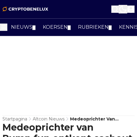
NIEUWS
KOERSEN
RUBRIEKEN
KENNI
▼
▼
▼
Startpagina
Altcoin Nieuws
Medeoprichter Van
Medeoprichter van
Pump.fun Ontkent
Cashout Van $436 Miljoen