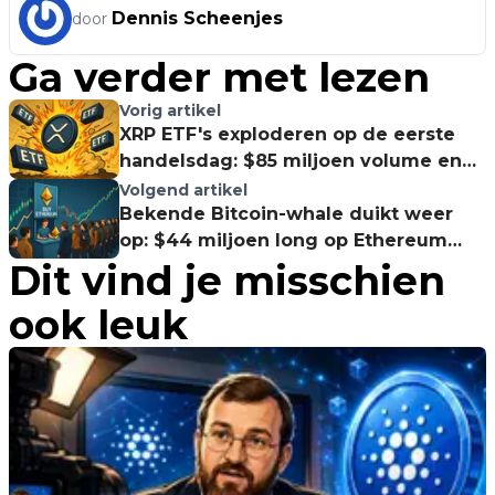
Dennis Scheenjes
door
Ga verder met lezen
Vorig artikel
XRP ETF's exploderen op de eerste
handelsdag: $85 miljoen volume en
een koers die 9% knalt
Volgend artikel
Bekende Bitcoin-whale duikt weer
op: $44 miljoen long op Ethereum
Dit vind je misschien
met 5x leverage
ook leuk