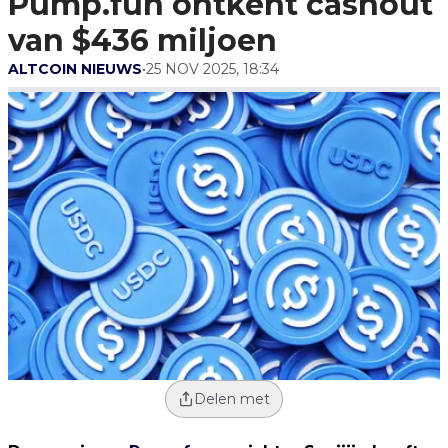
Pump.fun ontkent cashout
van $436 miljoen
ALTCOIN NIEUWS
•
25 NOV 2025, 18:34
Delen met