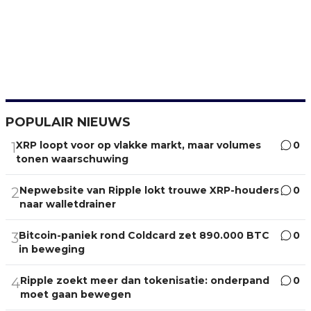
POPULAIR NIEUWS
XRP loopt voor op vlakke markt, maar volumes
0
1
tonen waarschuwing
Nepwebsite van Ripple lokt trouwe XRP-houders
0
2
naar walletdrainer
Bitcoin-paniek rond Coldcard zet 890.000 BTC
0
3
in beweging
Ripple zoekt meer dan tokenisatie: onderpand
0
4
moet gaan bewegen