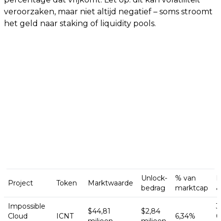
veroorzaken, maar niet altijd negatief – soms stroomt
het geld naar staking of liquidity pools.
Unlock-
% van
D
Project
Token
Marktwaarde
bedrag
marktcap
&
Impossible
3
$44,81
$2,84
Cloud
ICNT
6,34%
0