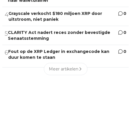
naar walletdrainer
Grayscale verkocht $180 miljoen XRP door
0
4
uitstroom, niet paniek
CLARITY Act nadert reces zonder bevestigde
0
5
Senaatsstemming
Fout op de XRP Ledger in exchangecode kan
0
6
duur komen te staan
Meer artikelen