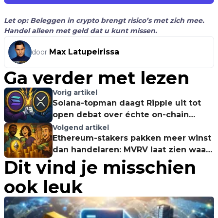
Let op: Beleggen in crypto brengt risico’s met zich mee.
Handel alleen met geld dat u kunt missen.
Max Latupeirissa
door
Ga verder met lezen
Vorig artikel
Solana-topman daagt Ripple uit tot
open debat over échte on-chain
cijfers
Volgend artikel
Ethereum-stakers pakken meer winst
dan handelaren: MVRV laat zien waar
Dit vind je misschien
de echte overtuiging zit
ook leuk