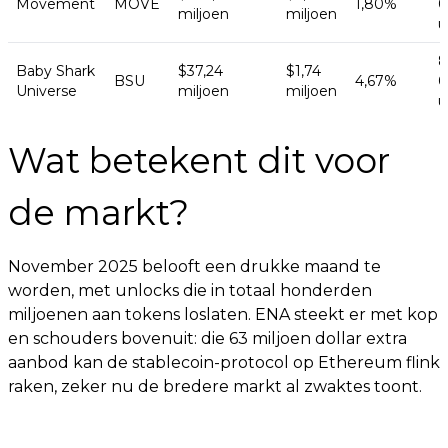
Movement
MOVE
1,80%
0
miljoen
miljoen
u
8
Baby Shark
$37,24
$1,74
BSU
4,67%
0
Universe
miljoen
miljoen
u
Wat betekent dit voor
de markt?
November 2025 belooft een drukke maand te
worden, met unlocks die in totaal honderden
miljoenen aan tokens loslaten. ENA steekt er met kop
en schouders bovenuit: die 63 miljoen dollar extra
aanbod kan de stablecoin-protocol op Ethereum flink
raken, zeker nu de bredere markt al zwaktes toont.