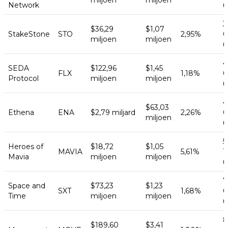
miljoen
miljoen
Network
u
3
$36,29
$1,07
StakeStone
STO
2,95%
0
miljoen
miljoen
u
4
SEDA
$122,96
$1,45
FLX
1,18%
0
Protocol
miljoen
miljoen
u
4
$63,03
Ethena
ENA
$2,79 miljard
2,26%
0
miljoen
u
5
Heroes of
$18,72
$1,05
MAVIA
5,61%
1
Mavia
miljoen
miljoen
u
7
Space and
$73,23
$1,23
SXT
1,68%
0
Time
miljoen
miljoen
u
8
$189,60
$3,41