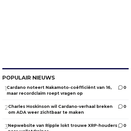
POPULAIR NIEUWS
Cardano noteert Nakamoto-coëfficiënt van 16,
0
1
maar recordclaim roept vragen op
Charles Hoskinson wil Cardano-verhaal breken
0
2
om ADA weer zichtbaar te maken
Nepwebsite van Ripple lokt trouwe XRP-houders
0
3