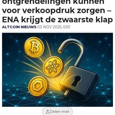
ontgrendelingen kunnen
ENA Krijgt De Zwaarste
Klap
voor verkoopdruk zorgen –
ENA krijgt de zwaarste klap
ALTCOIN NIEUWS
•
03 NOV 2025, 6:50
Delen met