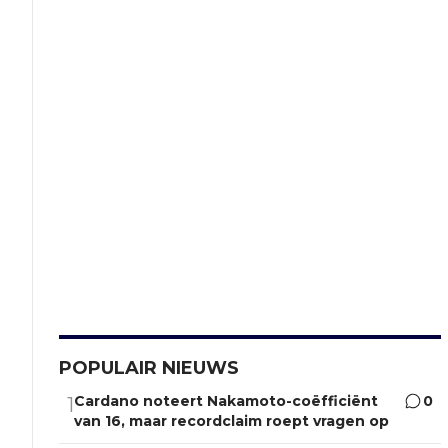
POPULAIR NIEUWS
Cardano noteert Nakamoto-coëfficiënt
0
1
van 16, maar recordclaim roept vragen op