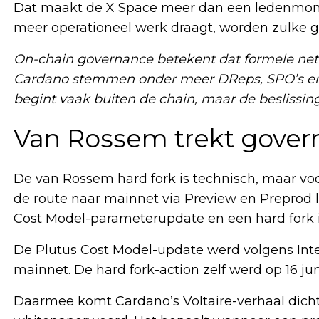
Dat maakt de X Space meer dan een ledenmome
meer operationeel werk draagt, worden zulke 
On-chain governance betekent dat formele netwe
Cardano stemmen onder meer DReps, SPO’s en 
begint vaak buiten de chain, maar de beslissing
Van Rossem trekt govern
De van Rossem hard fork is technisch, maar voora
de route naar mainnet via Preview en Preprod 
Cost Model-parameterupdate en een hard fork in
De Plutus Cost Model-update werd volgens Inter
mainnet. De hard fork-action zelf werd op 16 j
Daarmee komt Cardano’s Voltaire-verhaal dichter