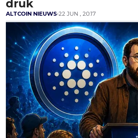
druk
ALTCOIN NIEUWS
•
22 JUN , 20:17