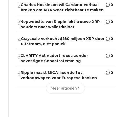
Charles Hoskinson wil Cardano-verhaal
0
2
breken om ADA weer zichtbaar te maken
Nepwebsite van Ripple lokt trouwe XRP-
0
3
houders naar walletdrainer
Grayscale verkocht $180 miljoen XRP door
0
4
uitstroom, niet paniek
CLARITY Act nadert reces zonder
0
5
bevestigde Senaatsstemming
Ripple maakt MiCA-licentie tot
0
6
verkoopwapen voor Europese banken
Meer artikelen