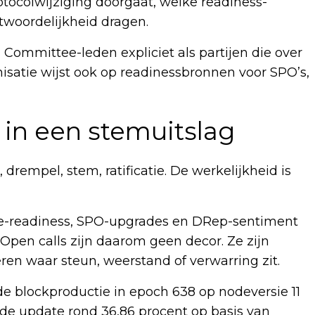
ocolwijziging doorgaat, welke readiness-
woordelijkheid dragen.
 Committee-leden expliciet als partijen die over
satie wijst ook op readinessbronnen voor SPO’s,
 in een stemuitslag
, drempel, stem, ratificatie. De werkelijkheid is
ge-readiness, SPO-upgrades en DRep-sentiment
Open calls zijn daarom geen decor. Ze zijn
en waar steun, weerstand of verwarring zit.
de blockproductie in epoch 638 op nodeversie 11
fde update rond 36,86 procent op basis van