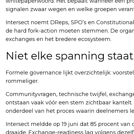
whitepaperwoord. Het bepaalt wanneer een prot
signalen zwaar wegen en welke groepen verant
Intersect noemt DReps, SPO’s en Constitutional
de hard fork-action moeten stemmen. De organi
exchanges en het bredere ecosysteem.
Niet elke spanning staat
Formele governance lijkt overzichtelijk: voorstel
rommeliger.
Communityvragen, technische twijfel, exchan
ontstaan vaak vóór een stem zichtbaar kantelt. 
onderdeel van het proces waarin deelnemers ler
Intersect meldde op 19 juni dat 85 procent van 
draaide. Exchange-readiness lag volgens dezel