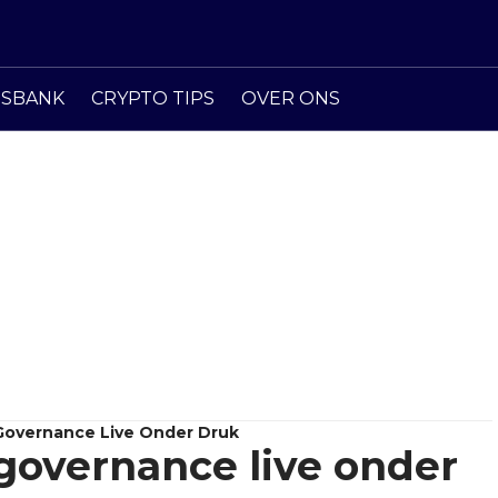
ISBANK
CRYPTO TIPS
OVER ONS
Governance Live Onder Druk
-governance live onder