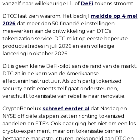
vanzelf naar willekeurige L1- of
DeFi
-tokens stroomt.
DTCC laat zien waarom. Het bedrijf
meldde op 4 mei
2026
dat meer dan 50 financiële instellingen
meewerken aan de ontwikkeling van DTC’s
tokenization service. DTC mikt op eerste beperkte
productietrades in juli 2026 en een volledige
lancering in oktober 2026.
Dit is geen kleine DeFi-pilot aan de rand van de markt.
DTC zit in de kern van de Amerikaanse
effecteninfrastructuur. Als zo’n partij tokenized
security entitlements zelf gaat ondersteunen,
verschuift tokenisatie van rebellie naar renovatie.
CryptoBenelux
schreef eerder al
dat Nasdaq en
NYSE officiële stappen zetten richting tokenized
aandelen en ETF’s. Ook daar ging het niet om een los
crypto-experiment, maar om tokenisatie binnen
bestaande marktstructuren, gekoppeld aan DTC en