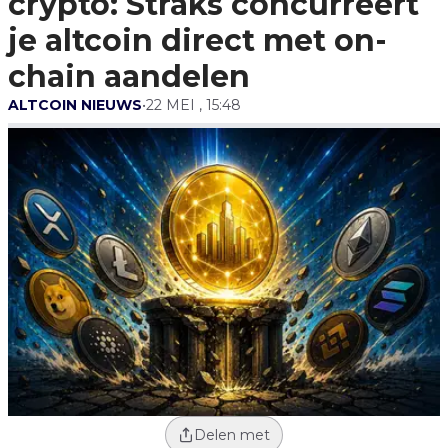
crypto: Straks concurreert
Chain Aandelen
je altcoin direct met on-
chain aandelen
ALTCOIN NIEUWS
•
22 MEI , 15:48
Delen met