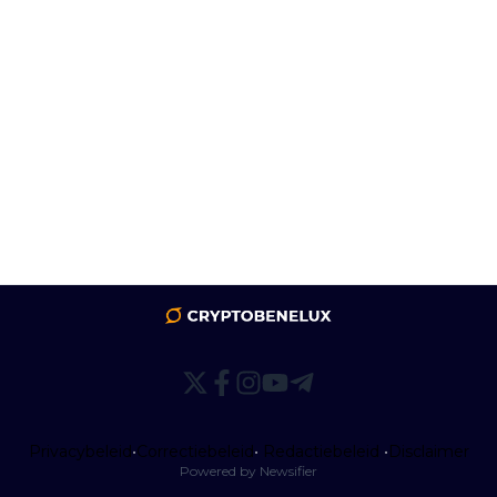
Privacybeleid
•
Correctiebeleid
•
Redactiebeleid
•
Disclaimer
Powered by Newsifier