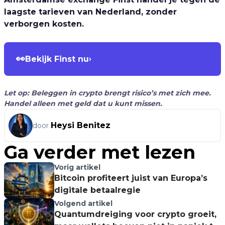
laagste tarieven van Nederland, zonder
verborgen kosten.
👀
Bekijk Finst nu
›
Let op: Beleggen in crypto brengt risico’s met zich mee.
Handel alleen met geld dat u kunt missen.
Heysi Benitez
door
Ga verder met lezen
Vorig artikel
Bitcoin profiteert juist van Europa’s
digitale betaalregie
Volgend artikel
Quantumdreiging voor crypto groeit,