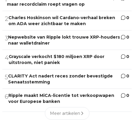
maar recordclaim roept vragen op
Charles Hoskinson wil Cardano-verhaal breken
0
2
om ADA weer zichtbaar te maken
Nepwebsite van Ripple lokt trouwe XRP-houders
0
3
naar walletdrainer
Grayscale verkocht $180 miljoen XRP door
0
4
uitstroom, niet paniek
CLARITY Act nadert reces zonder bevestigde
0
5
Senaatsstemming
Ripple maakt MiCA-licentie tot verkoopwapen
0
6
voor Europese banken
Meer artikelen