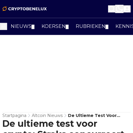
NIEUWS
KOERSEN
RUBRIEKEN
KENNI
▼
▼
▼
Startpagina
Altcoin Nieuws
De Ultieme Test Voor
De ultieme test voor
Crypto: Straks Concurreert
Je Altcoin Direct Met On-