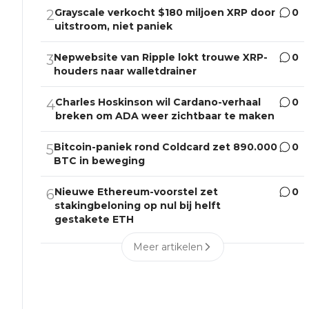
Grayscale verkocht $180 miljoen XRP door
0
2
uitstroom, niet paniek
Nepwebsite van Ripple lokt trouwe XRP-
0
3
houders naar walletdrainer
Charles Hoskinson wil Cardano-verhaal
0
4
breken om ADA weer zichtbaar te maken
Bitcoin-paniek rond Coldcard zet 890.000
0
5
BTC in beweging
Nieuwe Ethereum-voorstel zet
0
6
stakingbeloning op nul bij helft
gestakete ETH
Meer artikelen