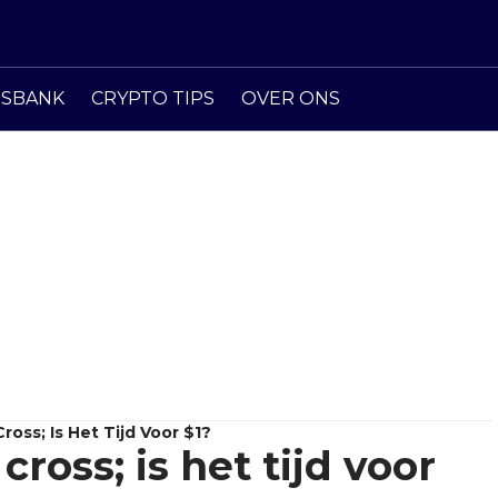
ISBANK
CRYPTO TIPS
OVER ONS
oss; Is Het Tijd Voor $1?
ross; is het tijd voor