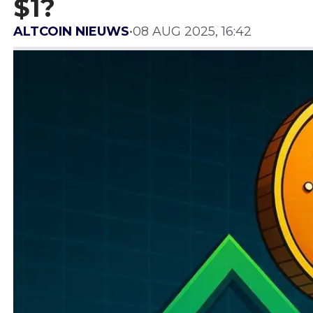
$1?
ALTCOIN NIEUWS
•
08 AUG 2025, 16:42