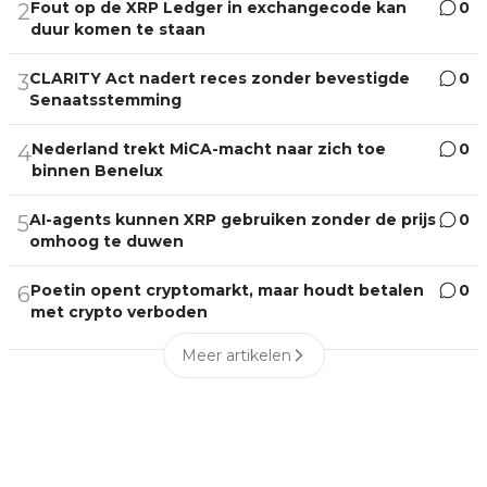
Fout op de XRP Ledger in exchangecode kan
0
2
duur komen te staan
CLARITY Act nadert reces zonder bevestigde
0
3
Senaatsstemming
Nederland trekt MiCA-macht naar zich toe
0
4
binnen Benelux
AI-agents kunnen XRP gebruiken zonder de prijs
0
5
omhoog te duwen
Poetin opent cryptomarkt, maar houdt betalen
0
6
met crypto verboden
Meer artikelen