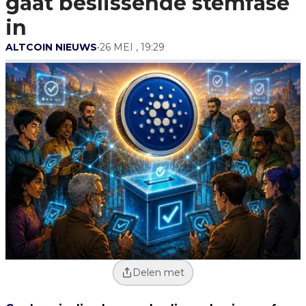
gaat beslissende stemfase
in
ALTCOIN NIEUWS
•
26 MEI , 19:29
Delen met