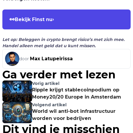
👀
Bekijk Finst nu
›
Let op: Beleggen in crypto brengt risico’s met zich mee.
Handel alleen met geld dat u kunt missen.
Max Latupeirissa
door
Ga verder met lezen
Vorig artikel
Ripple krijgt stablecoinpodium op
Money20/20 Europe in Amsterdam
Volgend artikel
World wil anti-bot infrastructuur
worden voor bedrijven
Dit vind je misschien