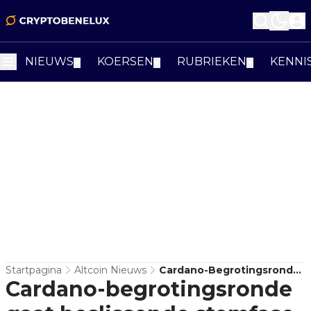
NIEUWS
KOERSEN
RUBRIEKEN
KENNI
▼
▼
▼
Startpagina
Altcoin Nieuws
Cardano-Begrotingsronde
Cardano-begrotingsronde
Gaat Beslissende
Stemfase In