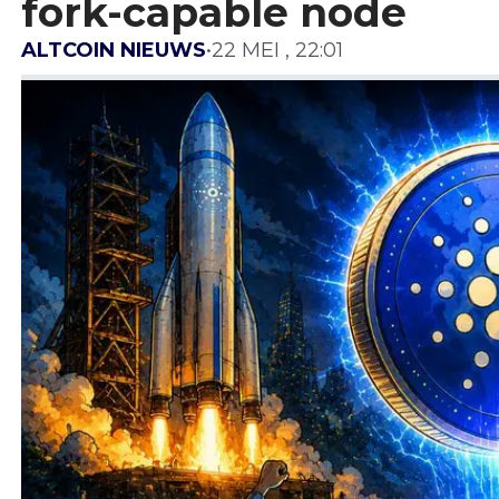
fork-capable node
ALTCOIN NIEUWS
•
22 MEI , 22:01