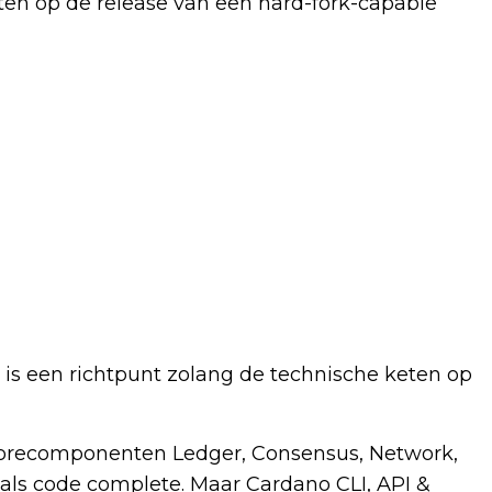
hten op de release van een hard-fork-capable
is een richtpunt zolang de technische keten op
 corecomponenten Ledger, Consensus, Network,
als code complete. Maar Cardano CLI, API &