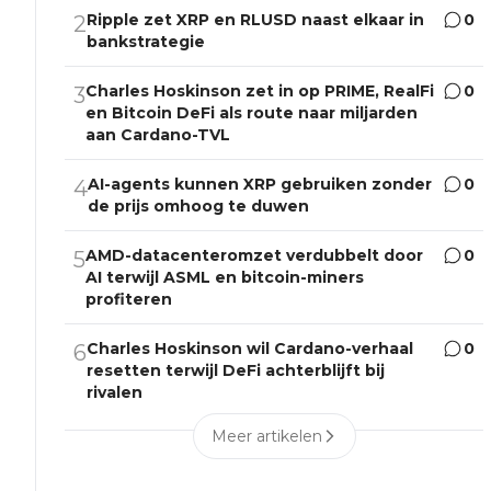
Ripple zet XRP en RLUSD naast elkaar in
0
2
bankstrategie
Charles Hoskinson zet in op PRIME, RealFi
0
3
en Bitcoin DeFi als route naar miljarden
aan Cardano-TVL
AI-agents kunnen XRP gebruiken zonder
0
4
de prijs omhoog te duwen
AMD-datacenteromzet verdubbelt door
0
5
AI terwijl ASML en bitcoin-miners
profiteren
Charles Hoskinson wil Cardano-verhaal
0
6
resetten terwijl DeFi achterblijft bij
rivalen
Meer artikelen