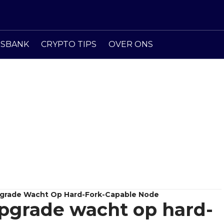
ISBANK
CRYPTO TIPS
OVER ONS
pgrade Wacht Op Hard-Fork-Capable Node
pgrade wacht op hard-