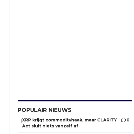
POPULAIR NIEUWS
XRP krijgt commodityhaak, maar CLARITY
0
1
Act sluit niets vanzelf af