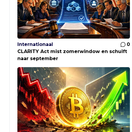
Internationaal
0
CLARITY Act mist zomerwindow en schuift
naar september