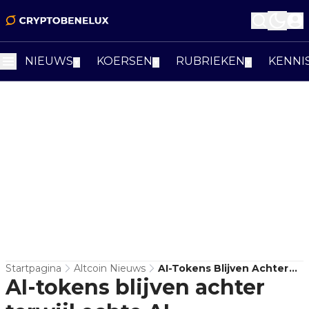
NIEUWS
KOERSEN
RUBRIEKEN
KENNI
▼
▼
▼
Startpagina
Altcoin Nieuws
AI-Tokens Blijven Achter
AI-tokens blijven achter
Terwijl Echte AI-
Rekenkracht Harder Wordt