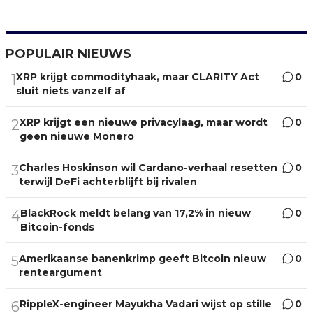
POPULAIR NIEUWS
XRP krijgt commodityhaak, maar CLARITY Act
0
1
sluit niets vanzelf af
XRP krijgt een nieuwe privacylaag, maar wordt
0
2
geen nieuwe Monero
Charles Hoskinson wil Cardano-verhaal resetten
0
3
terwijl DeFi achterblijft bij rivalen
BlackRock meldt belang van 17,2% in nieuw
0
4
Bitcoin-fonds
Amerikaanse banenkrimp geeft Bitcoin nieuw
0
5
renteargument
RippleX-engineer Mayukha Vadari wijst op stille
0
6