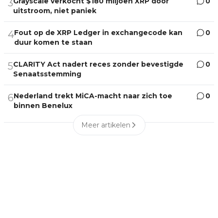
Grayscale verkocht $180 miljoen XRP door
0
3
uitstroom, niet paniek
Fout op de XRP Ledger in exchangecode kan
0
4
duur komen te staan
CLARITY Act nadert reces zonder bevestigde
0
5
Senaatsstemming
Nederland trekt MiCA-macht naar zich toe
0
6
binnen Benelux
Meer artikelen