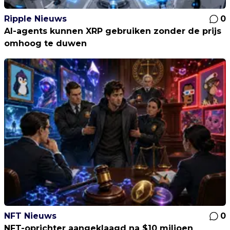
Ripple Nieuws
0
AI-agents kunnen XRP gebruiken zonder de prijs
omhoog te duwen
NFT Nieuws
0
NFT-oprichter aangeklaagd na $10 miljoen