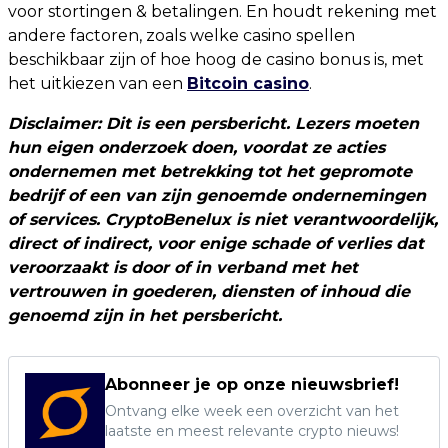
voor stortingen & betalingen. En houdt rekening met
andere factoren, zoals welke casino spellen
beschikbaar zijn of hoe hoog de casino bonus is, met
het uitkiezen van een
Bitcoin casino
.
Disclaimer: Dit is een persbericht. Lezers moeten
hun eigen onderzoek doen, voordat ze acties
ondernemen met betrekking tot het gepromote
bedrijf of een van zijn genoemde ondernemingen
of services. CryptoBenelux is niet verantwoordelijk,
direct of indirect, voor enige schade of verlies dat
veroorzaakt is door of in verband met het
vertrouwen in goederen, diensten of inhoud die
genoemd zijn in het persbericht.
Abonneer je op onze nieuwsbrief!
Ontvang elke week een overzicht van het
laatste en meest relevante crypto nieuws!