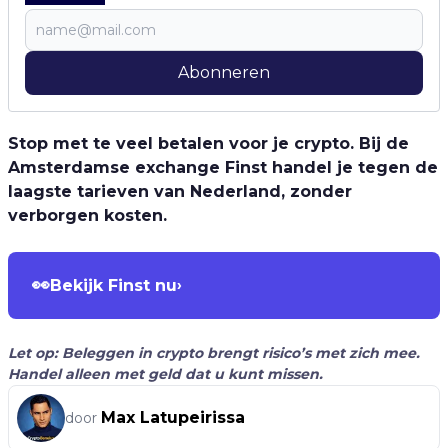
Abonneren
Stop met te veel betalen voor je crypto. Bij de
Amsterdamse exchange Finst handel je tegen de
laagste tarieven van Nederland, zonder
verborgen kosten.
👀
Bekijk Finst nu
›
Let op: Beleggen in crypto brengt risico’s met zich mee.
Handel alleen met geld dat u kunt missen.
Max Latupeirissa
door