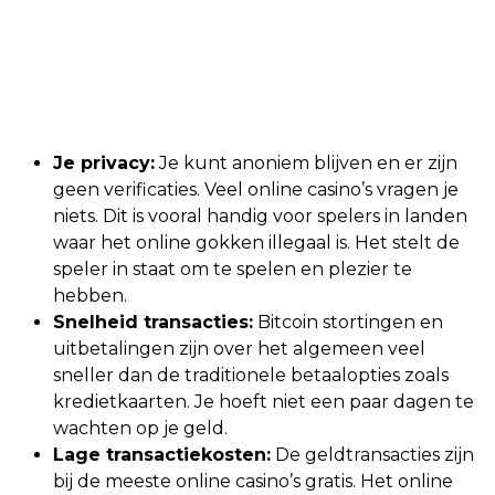
Je privacy:
Je kunt anoniem blijven en er zijn
geen verificaties. Veel online casino’s vragen je
niets. Dit is vooral handig voor spelers in landen
waar het online gokken illegaal is. Het stelt de
speler in staat om te spelen en plezier te
hebben.
Snelheid transacties:
Bitcoin stortingen en
uitbetalingen zijn over het algemeen veel
sneller dan de traditionele betaalopties zoals
kredietkaarten. Je hoeft niet een paar dagen te
wachten op je geld.
Lage transactiekosten:
De geldtransacties zijn
bij de meeste online casino’s gratis. Het online