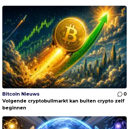
Bitcoin Nieuws
0
Volgende cryptobullmarkt kan buiten crypto zelf
beginnen