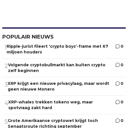
POPULAIR NIEUWS
Ripple-jurist fileert ‘crypto boys’-frame met 67
0
1
miljoen houders
Volgende cryptobullmarkt kan buiten crypto
0
2
zelf beginnen
XRP krijgt een nieuwe privacylaag, maar wordt
0
3
geen nieuwe Monero
XRP-whales trekken tokens weg, maar
0
4
spotvraag zakt hard
Grote Amerikaanse cryptowet krijgt toch
0
5
Senaatsroute richting september