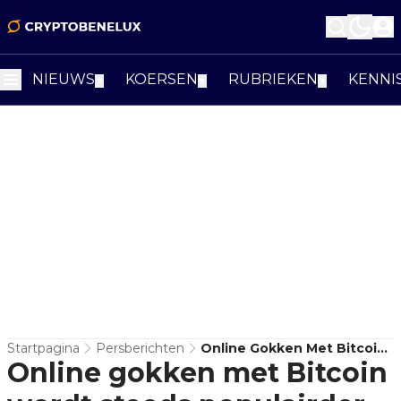
NIEUWS
KOERSEN
RUBRIEKEN
KENNI
▼
▼
▼
Startpagina
Persberichten
Online Gokken Met Bitcoin
Online gokken met Bitcoin
Wordt Steeds Populairder