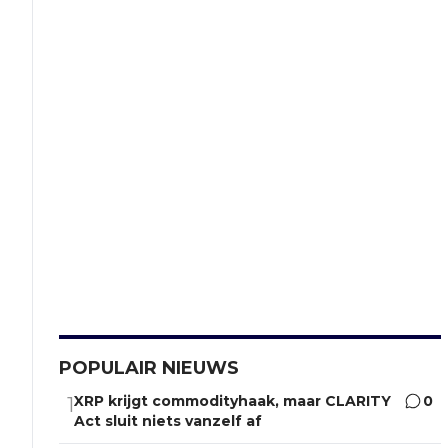
POPULAIR NIEUWS
XRP krijgt commodityhaak, maar CLARITY
0
1
Act sluit niets vanzelf af