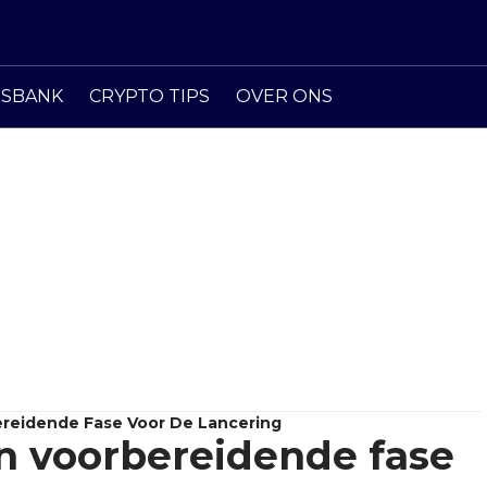
ISBANK
CRYPTO TIPS
OVER ONS
bereidende Fase Voor De Lancering
in voorbereidende fase