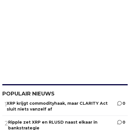
POPULAIR NIEUWS
XRP krijgt commodityhaak, maar CLARITY Act
0
1
sluit niets vanzelf af
Ripple zet XRP en RLUSD naast elkaar in
0
2
bankstrategie