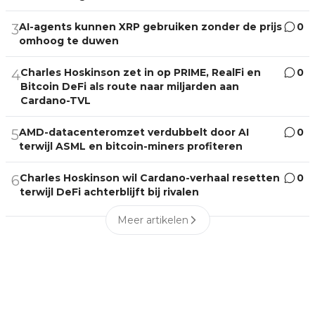
AI-agents kunnen XRP gebruiken zonder de prijs
0
3
omhoog te duwen
Charles Hoskinson zet in op PRIME, RealFi en
0
4
Bitcoin DeFi als route naar miljarden aan
Cardano-TVL
AMD-datacenteromzet verdubbelt door AI
0
5
terwijl ASML en bitcoin-miners profiteren
Charles Hoskinson wil Cardano-verhaal resetten
0
6
terwijl DeFi achterblijft bij rivalen
Meer artikelen