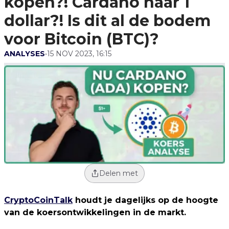
kopen?! Cardano naar 1
(BTC)?
dollar?! Is dit al de bodem
voor Bitcoin (BTC)?
ANALYSES
•
15 NOV 2023, 16:15
Delen met
CryptoCoinTalk
houdt je dagelijks op de hoogte
van de koersontwikkelingen in de markt.