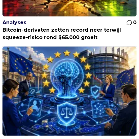
Analyses
0
Bitcoin-derivaten zetten record neer terwijl
squeeze-risico rond $65.000 groeit