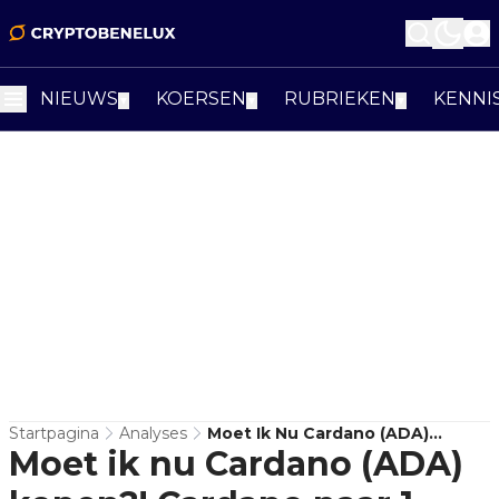
NIEUWS
KOERSEN
RUBRIEKEN
KENNI
▼
▼
▼
Startpagina
Analyses
Moet Ik Nu Cardano (ADA)
Moet ik nu Cardano (ADA)
Kopen?! Cardano Naar 1 Dollar?!
Is Dit Al De Bodem Voor Bitcoin