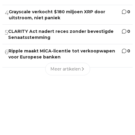
Grayscale verkocht $180 miljoen XRP door
0
4
uitstroom, niet paniek
CLARITY Act nadert reces zonder bevestigde
0
5
Senaatsstemming
Ripple maakt MiCA-licentie tot verkoopwapen
0
6
voor Europese banken
Meer artikelen