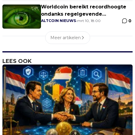
Worldcoin bereikt recordhoogte
ondanks regelgevende
0
uitdagingen
ALTCOIN NIEUWS
•
mrt 10, 18:00
Meer artikelen
LEES OOK