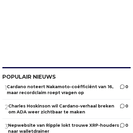
POPULAIR NIEUWS
Cardano noteert Nakamoto-coëfficiënt van 16,
0
1
maar recordclaim roept vragen op
Charles Hoskinson wil Cardano-verhaal breken
0
2
om ADA weer zichtbaar te maken
Nepwebsite van Ripple lokt trouwe XRP-houders
0
3
naar walletdrainer