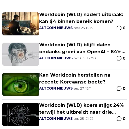
Worldcoin (WLD) nadert uitbraak:
kan $4 binnen bereik komen?
0
ALTCOIN NIEUWS
•
nov 25, 8:13
Worldcoin (WLD) blijft dalen
ondanks groei van OpenAI – 84%
0
van de wallets staan in het rood
ALTCOIN NIEUWS
•
okt 03, 18:00
Kan Worldcoin herstellen na
recente Koreaanse boete?
0
ALTCOIN NIEUWS
•
sep 27, 15:11
Worldcoin (WLD) koers stijgt 24%
terwijl het uitbreidt naar drie
0
nieuwe landen
ALTCOIN NIEUWS
•
sep 25, 21:27