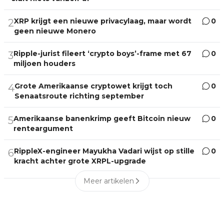
XRP krijgt een nieuwe privacylaag, maar wordt
0
2
geen nieuwe Monero
Ripple-jurist fileert ‘crypto boys’-frame met 67
0
3
miljoen houders
Grote Amerikaanse cryptowet krijgt toch
0
4
Senaatsroute richting september
Amerikaanse banenkrimp geeft Bitcoin nieuw
0
5
renteargument
RippleX-engineer Mayukha Vadari wijst op stille
0
6
kracht achter grote XRPL-upgrade
Meer artikelen