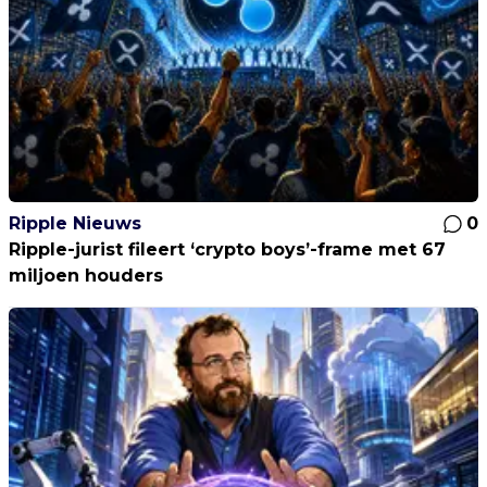
Ripple Nieuws
0
Ripple-jurist fileert ‘crypto boys’-frame met 67
miljoen houders