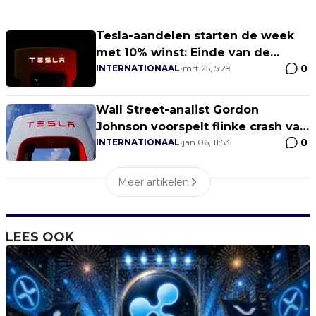
Tesla-aandelen starten de week
met 10% winst: Einde van de
0
daling?
INTERNATIONAAL
•
mrt 25, 5:29
Wall Street-analist Gordon
Johnson voorspelt flinke crash van
0
Tesla-aandelen $TSLA
INTERNATIONAAL
•
jan 06, 11:53
Meer artikelen
LEES OOK