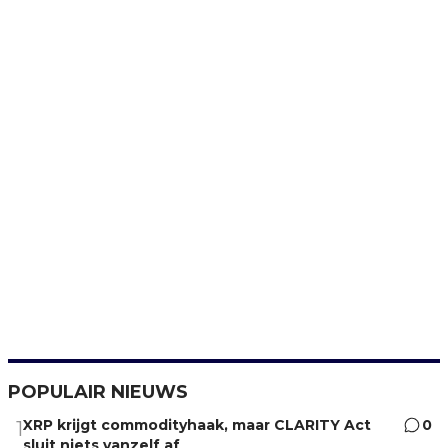
POPULAIR NIEUWS
XRP krijgt commodityhaak, maar CLARITY Act
0
1
sluit niets vanzelf af