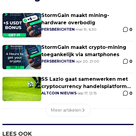
StormGain maakt mining-
hardware overbodig
0
PERSBERICHTEN
•
mei 19, 6:30
StormGain maakt crypto-mining
toegankelijk via smartphones
0
PERSBERICHTEN
•
apr 20, 21:00
SS Lazio gaat samenwerken met
cryptocurrency handelsplatform
0
Stormgain
ALTCOIN NIEUWS
•
sep 17, 12:15
Meer artikelen
LEES OOK