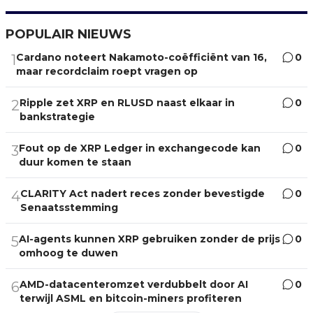
POPULAIR NIEUWS
Cardano noteert Nakamoto-coëfficiënt van 16,
0
1
maar recordclaim roept vragen op
Ripple zet XRP en RLUSD naast elkaar in
0
2
bankstrategie
Fout op de XRP Ledger in exchangecode kan
0
3
duur komen te staan
CLARITY Act nadert reces zonder bevestigde
0
4
Senaatsstemming
AI-agents kunnen XRP gebruiken zonder de prijs
0
5
omhoog te duwen
AMD-datacenteromzet verdubbelt door AI
0
6
terwijl ASML en bitcoin-miners profiteren