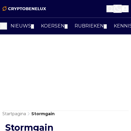
NIEUWS
KOERSEN
RUBRIEKEN
KENNI
▼
▼
▼
Startpagina
Stormgain
Stormgain