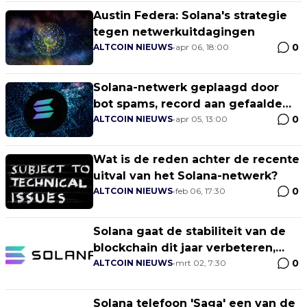
Austin Federa: Solana's strategie
tegen netwerkuitdagingen
0
ALTCOIN NIEUWS
•
apr 06, 18:00
Solana-netwerk geplaagd door
bot spams, record aan gefaalde
0
transacties
ALTCOIN NIEUWS
•
apr 05, 13:00
Wat is de reden achter de recente
uitval van het Solana-netwerk?
0
ALTCOIN NIEUWS
•
feb 06, 17:30
Solana gaat de stabiliteit van de
blockchain dit jaar verbeteren,
0
aldus Yakovenko
ALTCOIN NIEUWS
•
mrt 02, 7:30
Solana telefoon 'Saga' een van de