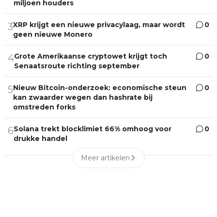
miljoen houders
XRP krijgt een nieuwe privacylaag, maar wordt
0
3
geen nieuwe Monero
Grote Amerikaanse cryptowet krijgt toch
0
4
Senaatsroute richting september
Nieuw Bitcoin-onderzoek: economische steun
0
5
kan zwaarder wegen dan hashrate bij
omstreden forks
Solana trekt blocklimiet 66% omhoog voor
0
6
drukke handel
Meer artikelen