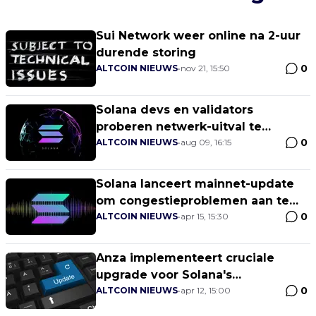
Sui Network weer online na 2-uur
durende storing
0
ALTCOIN NIEUWS
•
nov 21, 15:50
Solana devs en validators
proberen netwerk-uitval te
0
voorkomen met patch
ALTCOIN NIEUWS
•
aug 09, 16:15
Solana lanceert mainnet-update
om congestieproblemen aan te
0
pakken
ALTCOIN NIEUWS
•
apr 15, 15:30
Anza implementeert cruciale
upgrade voor Solana's
0
netwerkcongestie
ALTCOIN NIEUWS
•
apr 12, 15:00