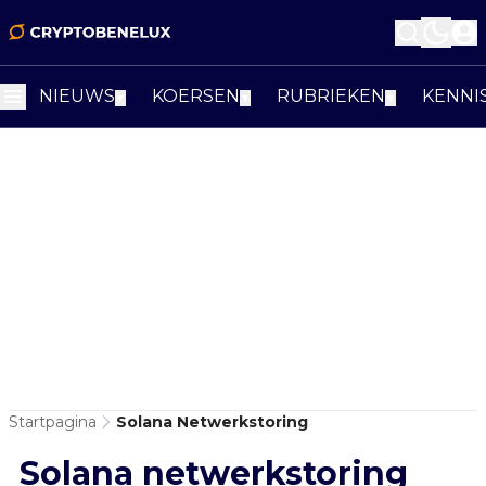
NIEUWS
KOERSEN
RUBRIEKEN
KENNI
▼
▼
▼
Startpagina
Solana Netwerkstoring
Solana netwerkstoring