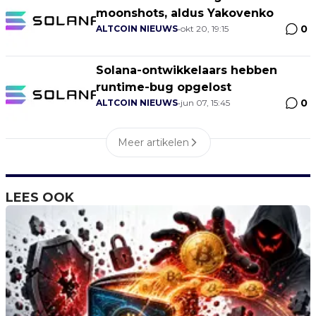
moonshots, aldus Yakovenko
0
ALTCOIN NIEUWS
•
okt 20, 19:15
Solana-ontwikkelaars hebben
runtime-bug opgelost
0
ALTCOIN NIEUWS
•
jun 07, 15:45
Meer artikelen
LEES OOK