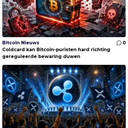
Bitcoin Nieuws
0
Coldcard kan Bitcoin-puristen hard richting
gereguleerde bewaring duwen