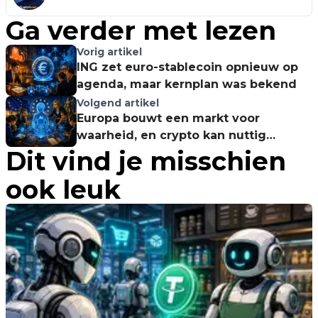
Ga verder met lezen
Vorig artikel
ING zet euro-stablecoin opnieuw op
agenda, maar kernplan was bekend
Volgend artikel
Europa bouwt een markt voor
waarheid, en crypto kan nuttig
Dit vind je misschien
worden
ook leuk