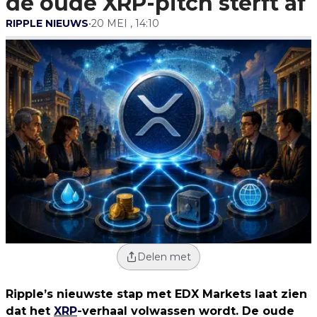
de oude XRP-pitch sterft af
RIPPLE NIEUWS
•
20 MEI , 14:10
Delen met
Ripple’s nieuwste stap met EDX Markets laat zien
dat het
XRP
-verhaal volwassen wordt. De oude