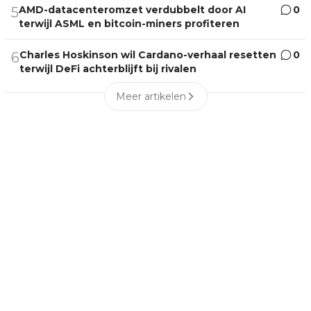
AMD-datacenteromzet verdubbelt door AI
0
5
terwijl ASML en bitcoin-miners profiteren
Charles Hoskinson wil Cardano-verhaal resetten
0
6
terwijl DeFi achterblijft bij rivalen
Meer artikelen