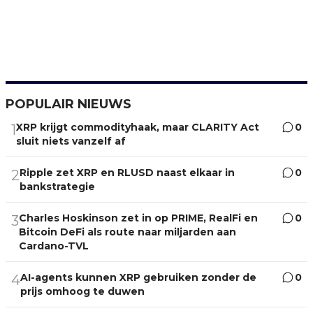
POPULAIR NIEUWS
XRP krijgt commodityhaak, maar CLARITY Act
0
1
sluit niets vanzelf af
Ripple zet XRP en RLUSD naast elkaar in
0
2
bankstrategie
Charles Hoskinson zet in op PRIME, RealFi en
0
3
Bitcoin DeFi als route naar miljarden aan
Cardano-TVL
AI-agents kunnen XRP gebruiken zonder de
0
4
prijs omhoog te duwen