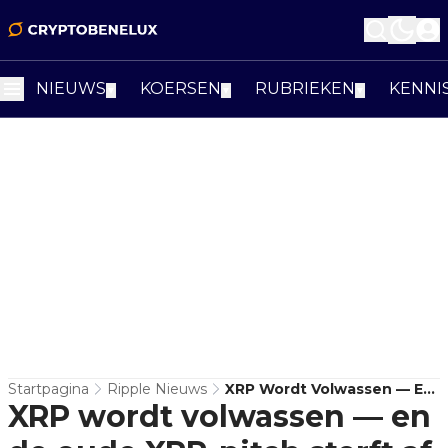
NIEUWS
KOERSEN
RUBRIEKEN
KENNI
▼
▼
▼
Startpagina
Ripple Nieuws
XRP Wordt Volwassen — En
XRP wordt volwassen — en
De Oude XRP-Pitch Sterft
Af