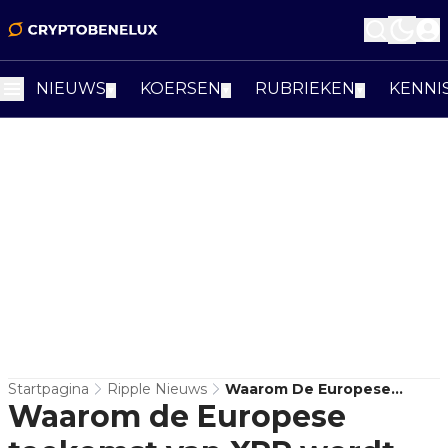
NIEUWS
KOERSEN
RUBRIEKEN
KENNI
▼
▼
▼
Startpagina
Ripple Nieuws
Waarom De Europese
Waarom de Europese
Toekomst Van XRP Wordt
Beslist In De Rechtszaal,