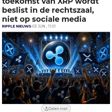
toekomst van XRP wordt
Niet Op Sociale Media
beslist in de rechtszaal,
niet op sociale media
RIPPLE NIEUWS
•
03 JUN , 11:01
Delen met