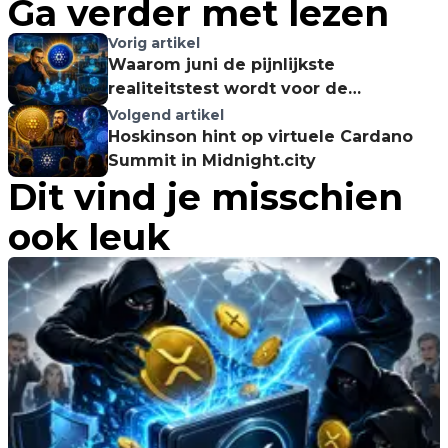
Ga verder met lezen
Vorig artikel
Waarom juni de pijnlijkste
realiteitstest wordt voor de
investeerbaarheid van Cardano
Volgend artikel
Hoskinson hint op virtuele Cardano
Summit in Midnight.city
Dit vind je misschien
ook leuk