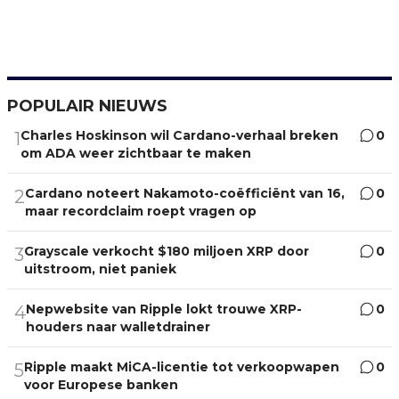
POPULAIR NIEUWS
Charles Hoskinson wil Cardano-verhaal breken
0
1
om ADA weer zichtbaar te maken
Cardano noteert Nakamoto-coëfficiënt van 16,
0
2
maar recordclaim roept vragen op
Grayscale verkocht $180 miljoen XRP door
0
3
uitstroom, niet paniek
Nepwebsite van Ripple lokt trouwe XRP-
0
4
houders naar walletdrainer
Ripple maakt MiCA-licentie tot verkoopwapen
0
5
voor Europese banken