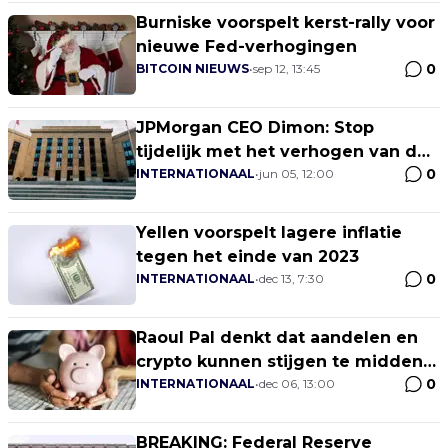
Burniske voorspelt kerst-rally voor
nieuwe Fed-verhogingen
0
BITCOIN NIEUWS
•
sep 12, 13:45
JPMorgan CEO Dimon: Stop
tijdelijk met het verhogen van de
0
rente
INTERNATIONAAL
•
jun 05, 12:00
Yellen voorspelt lagere inflatie
tegen het einde van 2023
0
INTERNATIONAAL
•
dec 13, 7:30
Raoul Pal denkt dat aandelen en
crypto kunnen stijgen te midden
0
van renteverhogingen
INTERNATIONAAL
•
dec 06, 13:00
BREAKING: Federal Reserve