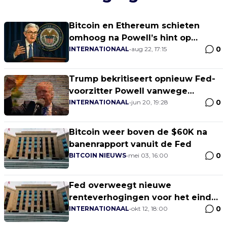
Bitcoin en Ethereum schieten
omhoog na Powell’s hint op
0
renteverlaging in Jackson Hole!
INTERNATIONAAL
•
aug 22, 17:15
Trump bekritiseert opnieuw Fed-
voorzitter Powell vanwege
0
rentebeleid – Is deze situatie
INTERNATIONAAL
•
jun 20, 19:28
onhoudbaar?
Bitcoin weer boven de $60K na
banenrapport vanuit de Fed
0
BITCOIN NIEUWS
•
mei 03, 16:00
Fed overweegt nieuwe
renteverhogingen voor het einde
0
van 2023
INTERNATIONAAL
•
okt 12, 18:00