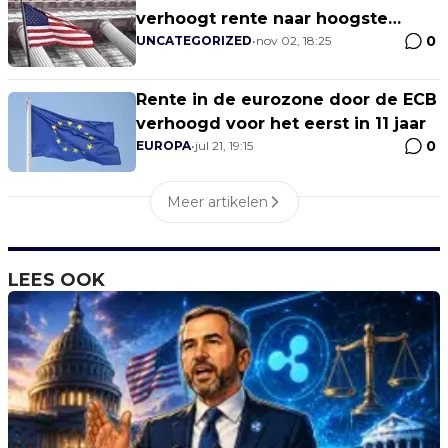
verhoogt rente naar hoogste
0
niveau sinds 2008
UNCATEGORIZED
•
nov 02, 18:25
Rente in de eurozone door de ECB
verhoogd voor het eerst in 11 jaar
0
EUROPA
•
jul 21, 19:15
Meer artikelen
LEES OOK