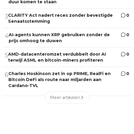
duur komen te staan
CLARITY Act nadert reces zonder bevestigde
0
3
Senaatsstemming
AI-agents kunnen XRP gebruiken zonder de
0
4
prijs omhoog te duwen
AMD-datacenteromzet verdubbelt door AI
0
5
terwijl ASML en bitcoin-miners profiteren
Charles Hoskinson zet in op PRIME, RealFi en
0
6
Bitcoin DeFi als route naar miljarden aan
Cardano-TVL
Meer artikelen