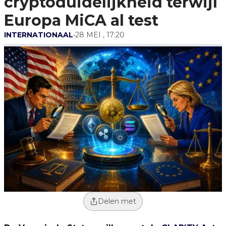
cryptoduidelijkheid terwijl
Europa MiCA al test
INTERNATIONAAL
•
28 MEI , 17:20
Delen met