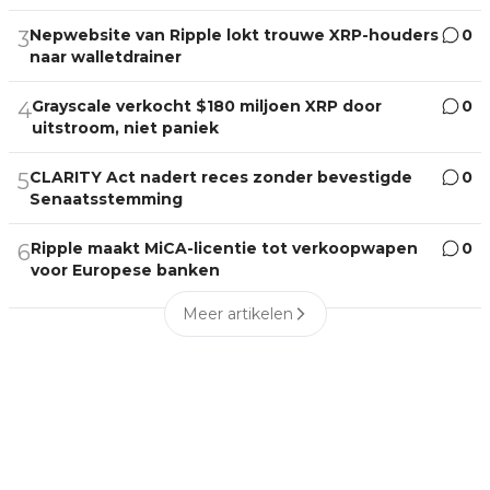
Nepwebsite van Ripple lokt trouwe XRP-houders
0
3
naar walletdrainer
Grayscale verkocht $180 miljoen XRP door
0
4
uitstroom, niet paniek
CLARITY Act nadert reces zonder bevestigde
0
5
Senaatsstemming
Ripple maakt MiCA-licentie tot verkoopwapen
0
6
voor Europese banken
Meer artikelen