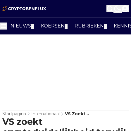
NIEUWS
KOERSEN
RUBRIEKEN
KENNI
▼
▼
▼
Startpagina
Internationaal
VS Zoekt
VS zoekt
Cryptoduidelijkheid Terwijl
Europa MiCA Al Test