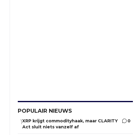
POPULAIR NIEUWS
XRP krijgt commodityhaak, maar CLARITY
0
1
Act sluit niets vanzelf af