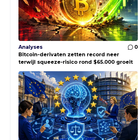
Analyses
0
Bitcoin-derivaten zetten record neer
terwijl squeeze-risico rond $65.000 groeit