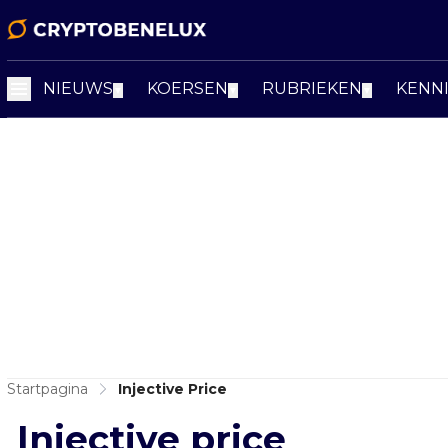
NIEUWS
KOERSEN
RUBRIEKEN
KENN
▼
▼
▼
Startpagina
Injective Price
Injective price