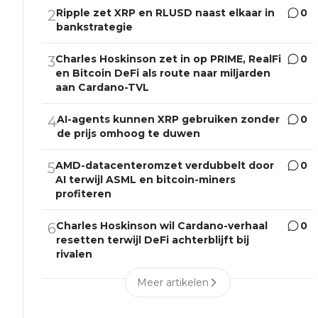
Ripple zet XRP en RLUSD naast elkaar in
0
2
bankstrategie
Charles Hoskinson zet in op PRIME, RealFi
0
3
en Bitcoin DeFi als route naar miljarden
aan Cardano-TVL
AI-agents kunnen XRP gebruiken zonder
0
4
de prijs omhoog te duwen
AMD-datacenteromzet verdubbelt door
0
5
AI terwijl ASML en bitcoin-miners
profiteren
Charles Hoskinson wil Cardano-verhaal
0
6
resetten terwijl DeFi achterblijft bij
rivalen
Meer artikelen