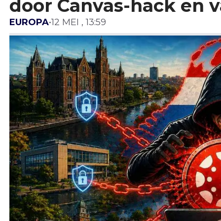
door Canvas-hack en v
EUROPA
•
12 MEI , 13:59