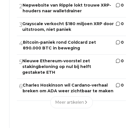
Nepwebsite van Ripple lokt trouwe XRP-
0
2
houders naar walletdrainer
Grayscale verkocht $180 miljoen XRP door
0
3
uitstroom, niet paniek
Bitcoin-paniek rond Coldcard zet
0
4
890.000 BTC in beweging
Nieuwe Ethereum-voorstel zet
0
5
stakingbeloning op nul bij helft
gestakete ETH
Charles Hoskinson wil Cardano-verhaal
0
6
breken om ADA weer zichtbaar te maken
Meer artikelen