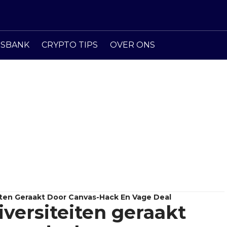
ISBANK
CRYPTO TIPS
OVER ONS
iten Geraakt Door Canvas-Hack En Vage Deal
versiteiten geraakt