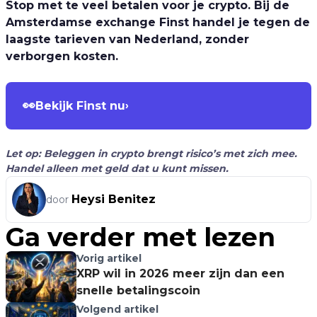
Stop met te veel betalen voor je crypto. Bij de
Amsterdamse exchange Finst handel je tegen de
laagste tarieven van Nederland, zonder
verborgen kosten.
👀
Bekijk Finst nu
›
Let op: Beleggen in crypto brengt risico’s met zich mee.
Handel alleen met geld dat u kunt missen.
Heysi Benitez
door
Ga verder met lezen
Vorig artikel
XRP wil in 2026 meer zijn dan een
snelle betalingscoin
Volgend artikel