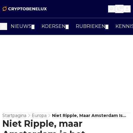
NIEUWS
KOERSEN
RUBRIEKEN
KENNI
▼
▼
▼
Startpagina
Europa
Niet Ripple, Maar Amsterdam Is
Niet Ripple, maar
Het Stablecoin-Verhaal Van Deze
Week