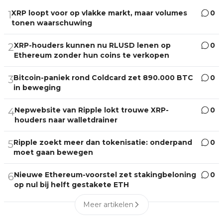
XRP loopt voor op vlakke markt, maar volumes
0
1
tonen waarschuwing
XRP-houders kunnen nu RLUSD lenen op
0
2
Ethereum zonder hun coins te verkopen
Bitcoin-paniek rond Coldcard zet 890.000 BTC
0
3
in beweging
Nepwebsite van Ripple lokt trouwe XRP-
0
4
houders naar walletdrainer
Ripple zoekt meer dan tokenisatie: onderpand
0
5
moet gaan bewegen
Nieuwe Ethereum-voorstel zet stakingbeloning
0
6
op nul bij helft gestakete ETH
Meer artikelen