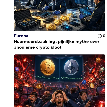
Europa
0
Huurmoordzaak legt pijnlijke mythe over
anonieme crypto bloot