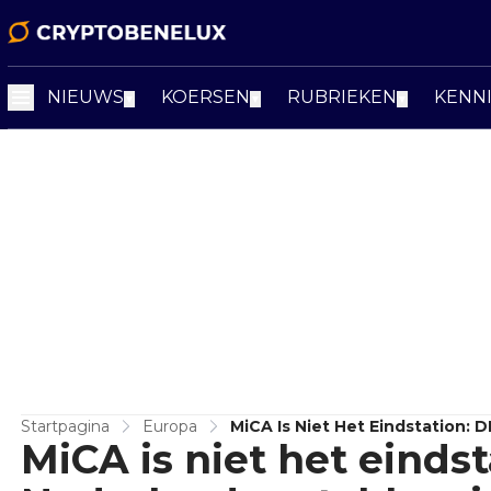
NIEUWS
KOERSEN
RUBRIEKEN
KENN
▼
▼
▼
Startpagina
Europa
MiCA Is Niet Het Eindstation:
MiCA is niet het einds
PSD2