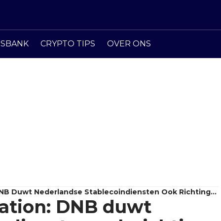
ISBANK
CRYPTO TIPS
OVER ONS
 DNB Duwt Nederlandse Stablecoindiensten Ook Richting
tation: DNB duwt