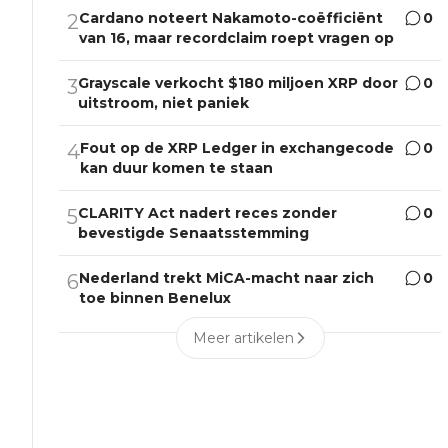
Cardano noteert Nakamoto-coëfficiënt
0
2
van 16, maar recordclaim roept vragen op
Grayscale verkocht $180 miljoen XRP door
0
3
uitstroom, niet paniek
Fout op de XRP Ledger in exchangecode
0
4
kan duur komen te staan
CLARITY Act nadert reces zonder
0
5
bevestigde Senaatsstemming
Nederland trekt MiCA-macht naar zich
0
6
toe binnen Benelux
Meer artikelen