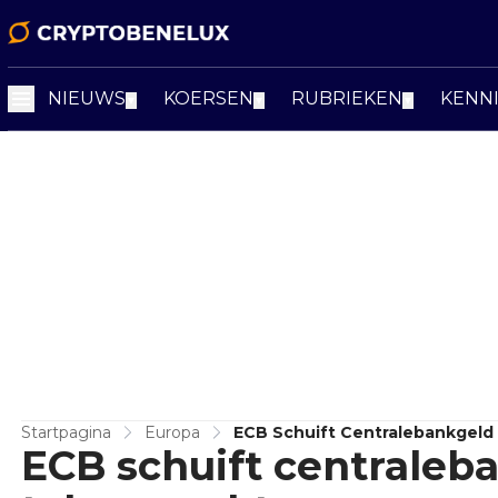
NIEUWS
KOERSEN
RUBRIEKEN
KENN
▼
▼
▼
Startpagina
Europa
ECB Schuift Centralebankgeld
ECB schuift centraleb