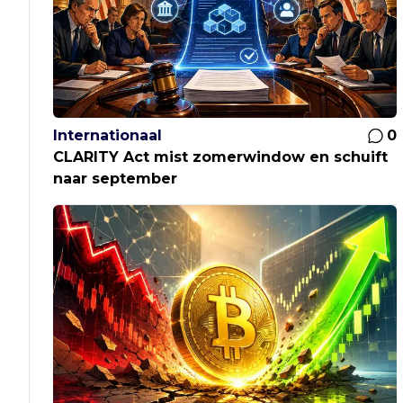
Internationaal
0
CLARITY Act mist zomerwindow en schuift
naar september