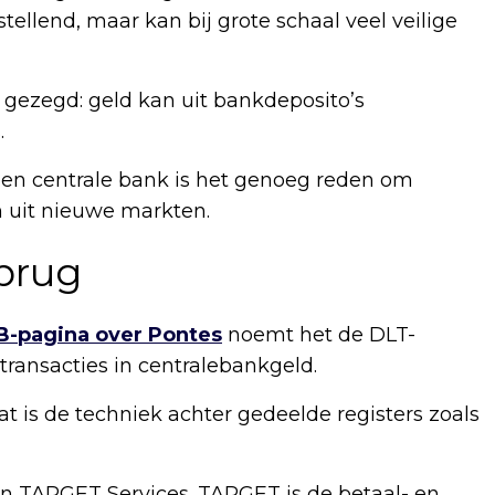
tellend, maar kan bij grote schaal veel veilige
 gezegd: geld kan uit bankdeposito’s
.
 een centrale bank is het genoeg reden om
n uit nieuwe markten.
brug
B-pagina over Pontes
noemt het de DLT-
ransacties in centralebankgeld.
at is de techniek achter gedeelde registers zoals
 TARGET Services. TARGET is de betaal- en