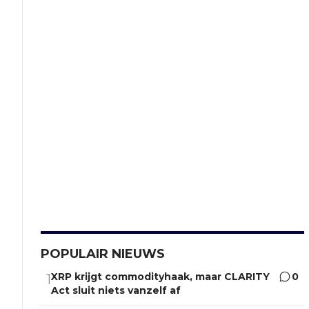
POPULAIR NIEUWS
XRP krijgt commodityhaak, maar CLARITY
0
1
Act sluit niets vanzelf af