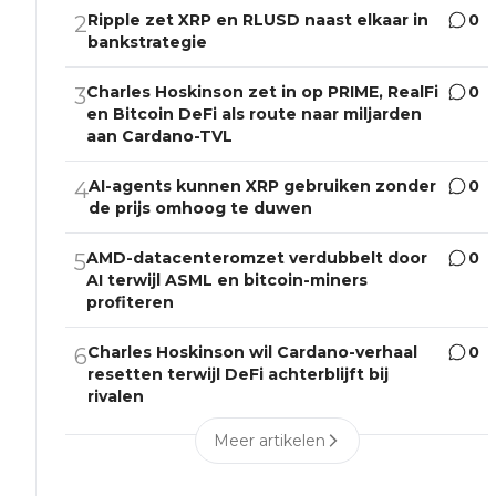
Ripple zet XRP en RLUSD naast elkaar in
0
2
bankstrategie
Charles Hoskinson zet in op PRIME, RealFi
0
3
en Bitcoin DeFi als route naar miljarden
aan Cardano-TVL
AI-agents kunnen XRP gebruiken zonder
0
4
de prijs omhoog te duwen
AMD-datacenteromzet verdubbelt door
0
5
AI terwijl ASML en bitcoin-miners
profiteren
Charles Hoskinson wil Cardano-verhaal
0
6
resetten terwijl DeFi achterblijft bij
rivalen
Meer artikelen