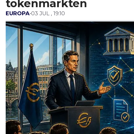
tokenmarkten
EUROPA
•
03 JUL , 19:10