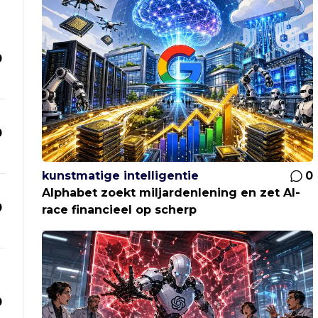
0
0
kunstmatige intelligentie
0
Alphabet zoekt miljardenlening en zet AI-
0
race financieel op scherp
0