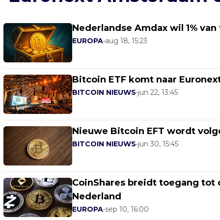
Nederlandse Amdax wil 1% van 
EUROPA
•
aug 18, 15:23
Bitcoin ETF komt naar Eurone
BITCOIN NIEUWS
•
jun 22, 13:45
Nieuwe Bitcoin EFT wordt vol
BITCOIN NIEUWS
•
jun 30, 15:45
CoinShares breidt toegang tot c
Nederland
EUROPA
•
sep 10, 16:00