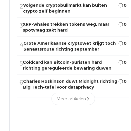
Volgende cryptobullmarkt kan buiten
0
2
crypto zelf beginnen
XRP-whales trekken tokens weg, maar
0
3
spotvraag zakt hard
Grote Amerikaanse cryptowet krijgt toch
0
4
Senaatsroute richting september
Coldcard kan Bitcoin-puristen hard
0
5
richting gereguleerde bewaring duwen
Charles Hoskinson duwt Midnight richting
0
6
Big Tech-tafel voor dataprivacy
Meer artikelen