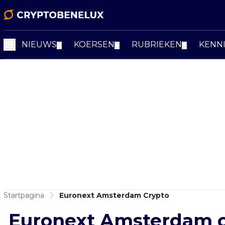
NIEUWS
KOERSEN
RUBRIEKEN
KENN
▼
▼
▼
Startpagina
Euronext Amsterdam Crypto
Euronext Amsterdam c