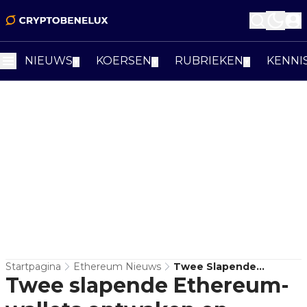
NIEUWS
KOERSEN
RUBRIEKEN
KENNI
▼
▼
▼
Startpagina
Ethereum Nieuws
Twee Slapende
Twee slapende Ethereum-
Ethereum-Wallets
Ontwaken En