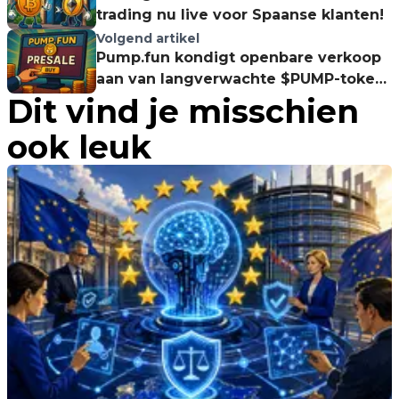
trading nu live voor Spaanse klanten!
Volgend artikel
Pump.fun kondigt openbare verkoop
aan van langverwachte $PUMP-token:
Dit vind je misschien
Start 12 juli op Solana!
ook leuk