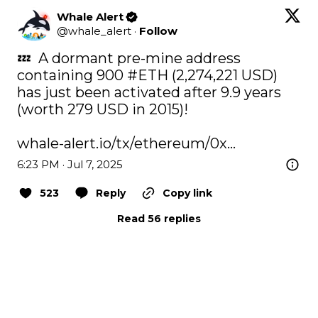
Whale Alert
@
whale_alert
·
Follow
💤  A dormant pre-mine address 
containing 900 
#ETH
 (2,274,221 USD) 
has just been activated after 9.9 years 
(worth 279 USD in 2015)!

whale-alert.io/tx/ethereum/0x…
6:23 PM · Jul 7, 2025
523
Reply
Copy link
Read 56 replies