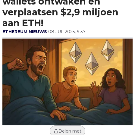
wallets ontwaken en
Verplaatsen $2,9
Miljoen Aan ETH!
verplaatsen $2,9 miljoen
aan ETH!
ETHEREUM NIEUWS
•
08 JUL 2025, 9:37
Delen met