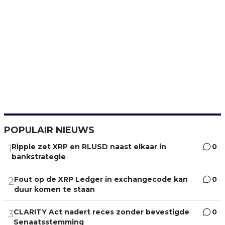
POPULAIR NIEUWS
Ripple zet XRP en RLUSD naast elkaar in
0
1
bankstrategie
Fout op de XRP Ledger in exchangecode kan
0
2
duur komen te staan
CLARITY Act nadert reces zonder bevestigde
0
3
Senaatsstemming