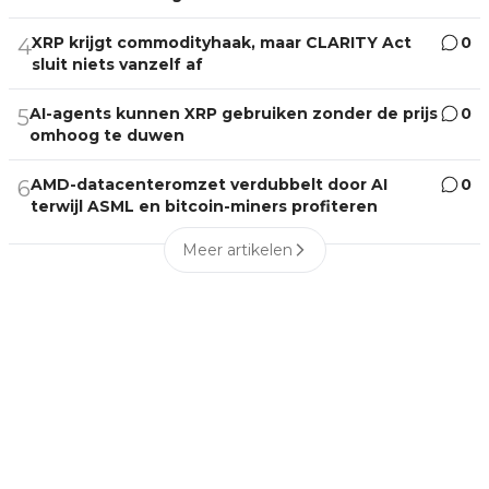
XRP krijgt commodityhaak, maar CLARITY Act
0
4
sluit niets vanzelf af
AI-agents kunnen XRP gebruiken zonder de prijs
0
5
omhoog te duwen
AMD-datacenteromzet verdubbelt door AI
0
6
terwijl ASML en bitcoin-miners profiteren
Meer artikelen