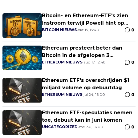
Bitcoin- en Ethereum-ETF's zien
instroom terwijl Powell hint op
0
renteverlaging
BITCOIN NIEUWS
•
okt 15, 13:40
Ethereum presteert beter dan
Bitcoin in de afgelopen 3
0
maanden
ETHEREUM NIEUWS
•
aug 17, 12:48
Ethereum ETF's overschrijden $1
miljard volume op debuutdag
0
ETHEREUM NIEUWS
•
jul 24, 16:00
Ethereum ETF-speculaties nemen
toe, debuut kan in juni komen
0
UNCATEGORIZED
•
mei 30, 16:00