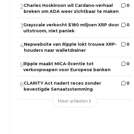
Charles Hoskinson wil Cardano-verhaal
0
2
breken om ADA weer zichtbaar te maken
Grayscale verkocht $180 miljoen XRP door
0
3
uitstroom, niet paniek
Nepwebsite van Ripple lokt trouwe XRP-
0
4
houders naar walletdrainer
Ripple maakt MiCA-licentie tot
0
5
verkoopwapen voor Europese banken
CLARITY Act nadert reces zonder
0
6
bevestigde Senaatsstemming
Meer artikelen