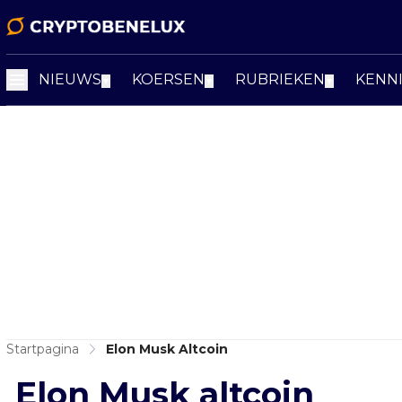
NIEUWS
KOERSEN
RUBRIEKEN
KENN
▼
▼
▼
Startpagina
Elon Musk Altcoin
Elon Musk altcoin