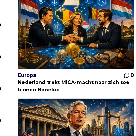
0
0
Europa
0
Nederland trekt MiCA-macht naar zich toe
0
binnen Benelux
0