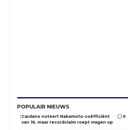
POPULAIR NIEUWS
Cardano noteert Nakamoto-coëfficiënt
0
1
van 16, maar recordclaim roept vragen op