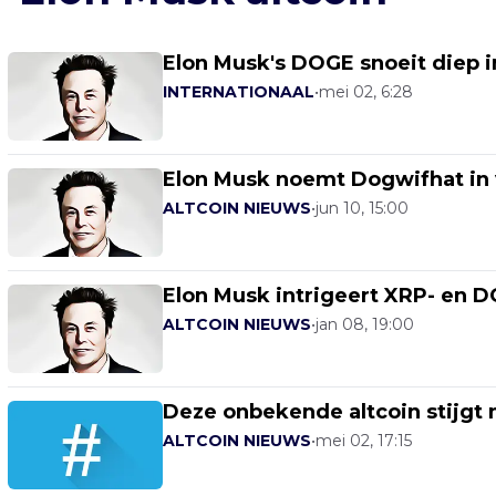
Elon Musk's DOGE snoeit diep 
INTERNATIONAAL
•
mei 02, 6:28
Elon Musk noemt Dogwifhat in v
ALTCOIN NIEUWS
•
jun 10, 15:00
Elon Musk intrigeert XRP- en
ALTCOIN NIEUWS
•
jan 08, 19:00
Deze onbekende altcoin stijgt
ALTCOIN NIEUWS
•
mei 02, 17:15