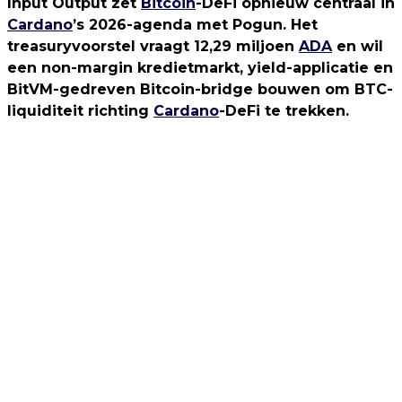
Input Output zet
Bitcoin
-DeFi opnieuw centraal in
Cardano
’s 2026-agenda met Pogun. Het
treasuryvoorstel vraagt 12,29 miljoen
ADA
en wil
een non-margin kredietmarkt, yield-applicatie en
BitVM-gedreven Bitcoin-bridge bouwen om BTC-
liquiditeit richting
Cardano
-DeFi te trekken.