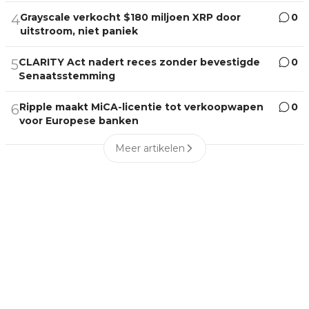
Grayscale verkocht $180 miljoen XRP door
0
4
uitstroom, niet paniek
CLARITY Act nadert reces zonder bevestigde
0
5
Senaatsstemming
Ripple maakt MiCA-licentie tot verkoopwapen
0
6
voor Europese banken
Meer artikelen