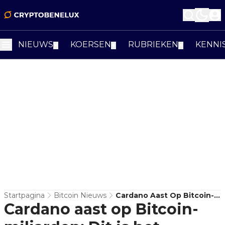
NIEUWS
KOERSEN
RUBRIEKEN
KENNI
▼
▼
▼
Startpagina
Bitcoin Nieuws
Cardano Aast Op Bitcoin-
Cardano aast op Bitcoin-
Miljarden: Dit Is Het
Omstreden Pogun-Plan