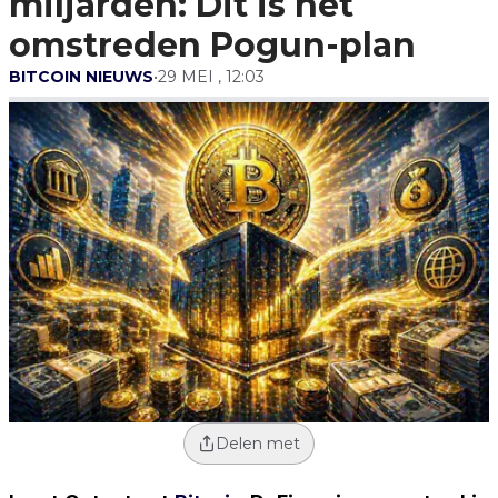
miljarden: Dit is het
omstreden Pogun-plan
BITCOIN NIEUWS
•
29 MEI , 12:03
Delen met