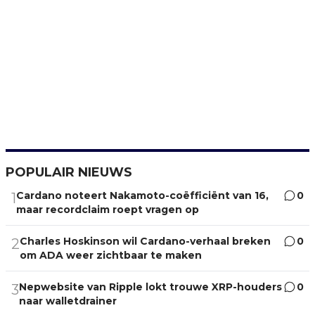
POPULAIR NIEUWS
Cardano noteert Nakamoto-coëfficiënt van 16,
0
1
maar recordclaim roept vragen op
Charles Hoskinson wil Cardano-verhaal breken
0
2
om ADA weer zichtbaar te maken
Nepwebsite van Ripple lokt trouwe XRP-houders
0
3
naar walletdrainer