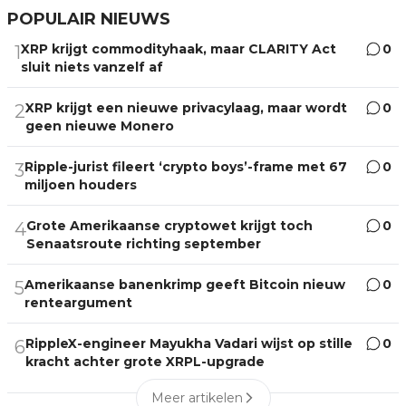
POPULAIR NIEUWS
XRP krijgt commodityhaak, maar CLARITY Act
0
1
sluit niets vanzelf af
XRP krijgt een nieuwe privacylaag, maar wordt
0
2
geen nieuwe Monero
Ripple-jurist fileert ‘crypto boys’-frame met 67
0
3
miljoen houders
Grote Amerikaanse cryptowet krijgt toch
0
4
Senaatsroute richting september
Amerikaanse banenkrimp geeft Bitcoin nieuw
0
5
renteargument
RippleX-engineer Mayukha Vadari wijst op stille
0
6
kracht achter grote XRPL-upgrade
Meer artikelen