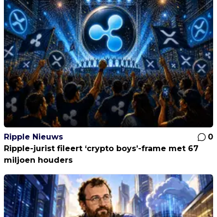
Ripple Nieuws
0
Ripple-jurist fileert ‘crypto boys’-frame met 67
miljoen houders