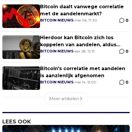
Bitcoin daalt vanwege correlatie
met de aandelenmarkt?
0
BITCOIN NIEUWS
•
mei 06, 17:30
Hierdoor kan Bitcoin zich los
koppelen van aandelen, aldus
0
William Clemente
BITCOIN NIEUWS
•
apr 28, 12:15
Bitcoin's correlatie met aandelen
is aanzienlijk afgenomen
0
BITCOIN NIEUWS
•
mei 14, 15:00
Meer artikelen
LEES OOK