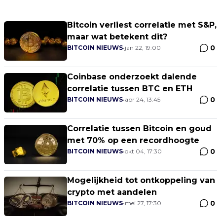
Bitcoin verliest correlatie met S&P,
maar wat betekent dit?
0
BITCOIN NIEUWS
•
jan 22, 19:00
Coinbase onderzoekt dalende
correlatie tussen BTC en ETH
0
BITCOIN NIEUWS
•
apr 24, 13:45
Correlatie tussen Bitcoin en goud
met 70% op een recordhoogte
0
BITCOIN NIEUWS
•
okt 04, 17:30
Mogelijkheid tot ontkoppeling van
crypto met aandelen
0
BITCOIN NIEUWS
•
mei 27, 17:30