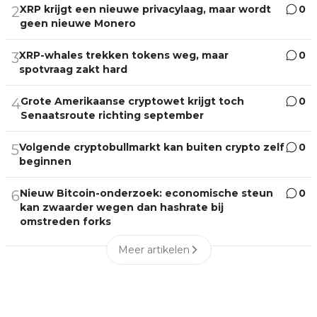
XRP krijgt een nieuwe privacylaag, maar wordt
0
2
geen nieuwe Monero
XRP-whales trekken tokens weg, maar
0
3
spotvraag zakt hard
Grote Amerikaanse cryptowet krijgt toch
0
4
Senaatsroute richting september
Volgende cryptobullmarkt kan buiten crypto zelf
0
5
beginnen
Nieuw Bitcoin-onderzoek: economische steun
0
6
kan zwaarder wegen dan hashrate bij
omstreden forks
Meer artikelen