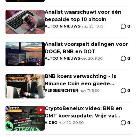
Analist waarschuwt voor één
bepaalde top 10 altcoin
0
ALTCOIN NIEUWS
•
aug 25, 10:15
Analist voorspelt dalingen voor
DOGE, BNB en DOT
0
ALTCOIN NIEUWS
•
dec 20, 9:30
BNB koers verwachting - is
Binance Coin een goede
0
investering na de crash?
PERSBERICHTEN
•
nov 17, 5:30
Waarom traders meer zien in
deze 3 goedkope crypto's met
CryptoBenelux video: BNB en
potentie
GMT koersupdate. Vrije val
0
voorbij?
VIDEO
•
mei 20, 20:30