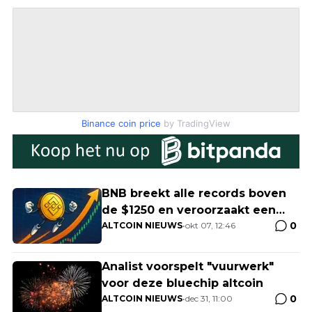
Binance coin price
by TradingView
BNB breekt alle records boven
de $1250 en veroorzaakt een
0
golf aan shortliquidaties
ALTCOIN NIEUWS
•
okt 07, 12:46
Analist voorspelt "vuurwerk"
voor deze bluechip altcoin
0
ALTCOIN NIEUWS
•
dec 31, 11:00