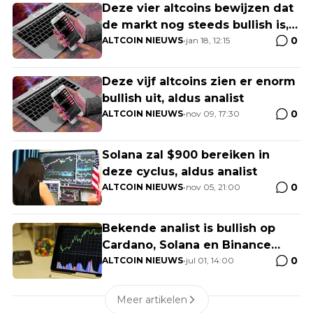
Deze vier altcoins bewijzen dat
de markt nog steeds bullish is,
0
aldus analist
ALTCOIN NIEUWS
•
jan 18, 12:15
Deze vijf altcoins zien er enorm
bullish uit, aldus analist
0
ALTCOIN NIEUWS
•
nov 09, 17:30
Solana zal $900 bereiken in
deze cyclus, aldus analist
0
ALTCOIN NIEUWS
•
nov 05, 21:00
Bekende analist is bullish op
Cardano, Solana en Binance
0
Coin
ALTCOIN NIEUWS
•
jul 01, 14:00
Meer artikelen