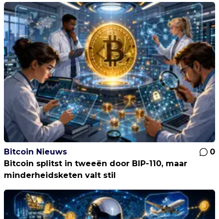
Bitcoin Nieuws
0
Bitcoin splitst in tweeën door BIP-110, maar
minderheidsketen valt stil