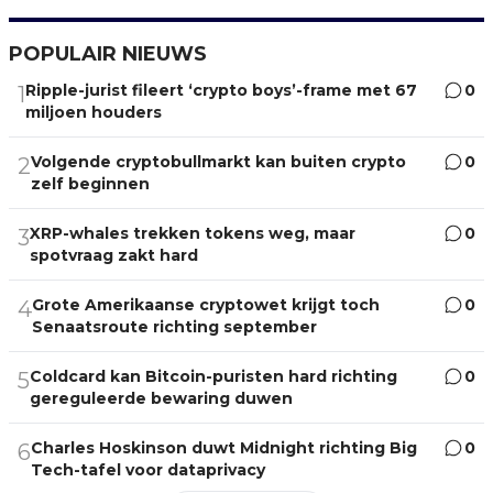
POPULAIR NIEUWS
Ripple-jurist fileert ‘crypto boys’-frame met 67
0
1
miljoen houders
Volgende cryptobullmarkt kan buiten crypto
0
2
zelf beginnen
XRP-whales trekken tokens weg, maar
0
3
spotvraag zakt hard
Grote Amerikaanse cryptowet krijgt toch
0
4
Senaatsroute richting september
Coldcard kan Bitcoin-puristen hard richting
0
5
gereguleerde bewaring duwen
Charles Hoskinson duwt Midnight richting Big
0
6
Tech-tafel voor dataprivacy