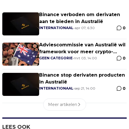
Binance verboden om derivaten
aan te bieden in Australië
0
INTERNATIONAAL
•
apr 07, 6:30
Adviescommissie van Australië wil
framework voor meer crypto-
0
adoptie
GEEN CATEGORIE
•
mrt 03, 14:00
Binance stop derivaten producten
in Australië
0
INTERNATIONAAL
•
sep 21, 14:00
Meer artikelen
LEES OOK