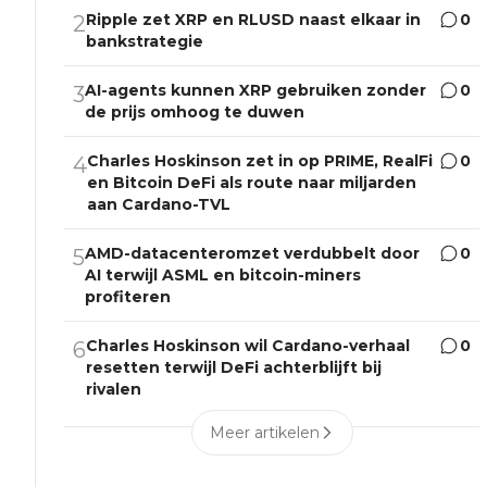
Ripple zet XRP en RLUSD naast elkaar in
0
2
bankstrategie
AI-agents kunnen XRP gebruiken zonder
0
3
de prijs omhoog te duwen
Charles Hoskinson zet in op PRIME, RealFi
0
4
en Bitcoin DeFi als route naar miljarden
aan Cardano-TVL
AMD-datacenteromzet verdubbelt door
0
5
AI terwijl ASML en bitcoin-miners
profiteren
Charles Hoskinson wil Cardano-verhaal
0
6
resetten terwijl DeFi achterblijft bij
rivalen
Meer artikelen