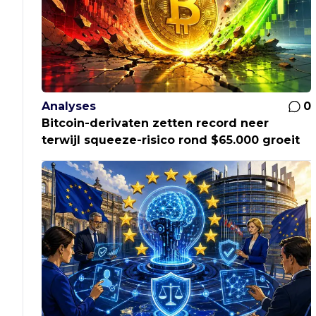
Analyses
0
Bitcoin-derivaten zetten record neer
terwijl squeeze-risico rond $65.000 groeit