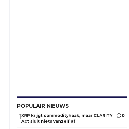
POPULAIR NIEUWS
XRP krijgt commodityhaak, maar CLARITY
0
1
Act sluit niets vanzelf af