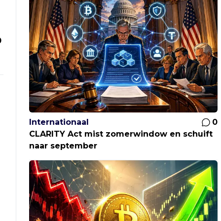
0
Internationaal
0
CLARITY Act mist zomerwindow en schuift
naar september