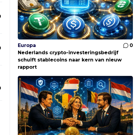
0
Europa
0
0
Nederlands crypto-investeringsbedrijf
schuift stablecoins naar kern van nieuw
rapport
0