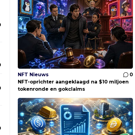
0
0
NFT Nieuws
0
NFT-oprichter aangeklaagd na $10 miljoen
0
tokenronde en gokclaims
0