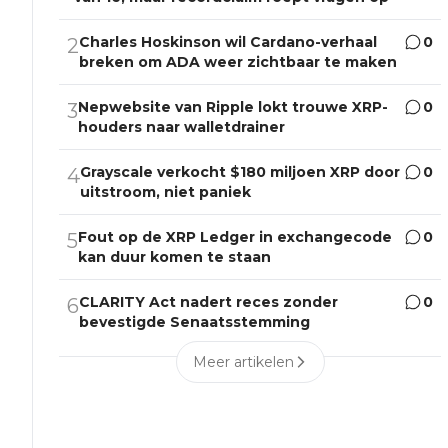
Charles Hoskinson wil Cardano-verhaal
0
2
breken om ADA weer zichtbaar te maken
Nepwebsite van Ripple lokt trouwe XRP-
0
3
houders naar walletdrainer
Grayscale verkocht $180 miljoen XRP door
0
4
uitstroom, niet paniek
Fout op de XRP Ledger in exchangecode
0
5
kan duur komen te staan
CLARITY Act nadert reces zonder
0
6
bevestigde Senaatsstemming
Meer artikelen