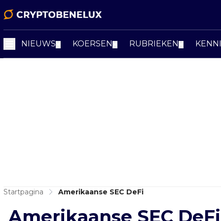
NIEUWS
KOERSEN
RUBRIEKEN
KENN
▼
▼
▼
Startpagina
Amerikaanse SEC DeFi
Amerikaanse SEC DeFi