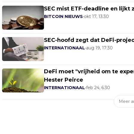
SEC mist ETF-deadline en lijkt 
BITCOIN NIEUWS
•
okt 17, 13:30
SEC-hoofd zegt dat DeFi-proje
INTERNATIONAAL
•
aug 19, 17:30
DeFi moet "vrijheid om te expe
Hester Peirce
INTERNATIONAAL
•
feb 24, 6:30
Meer ar