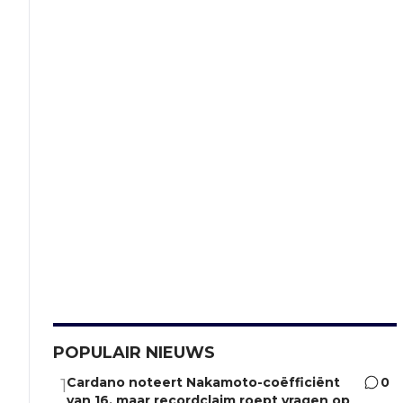
POPULAIR NIEUWS
Cardano noteert Nakamoto-coëfficiënt
0
1
van 16, maar recordclaim roept vragen op