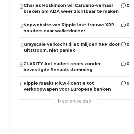
Charles Hoskinson wil Cardano-verhaal
0
2
breken om ADA weer zichtbaar te maken
Nepwebsite van Ripple lokt trouwe XRP-
0
3
houders naar walletdrainer
Grayscale verkocht $180 miljoen XRP door
0
4
uitstroom, niet paniek
CLARITY Act nadert reces zonder
0
5
bevestigde Senaatsstemming
Ripple maakt MiCA-licentie tot
0
6
verkoopwapen voor Europese banken
Meer artikelen