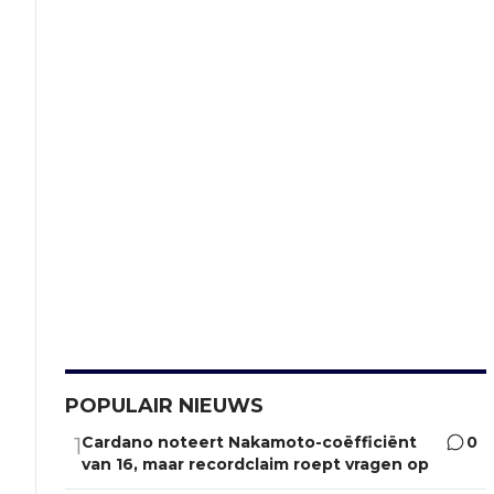
POPULAIR NIEUWS
Cardano noteert Nakamoto-coëfficiënt
0
1
van 16, maar recordclaim roept vragen op