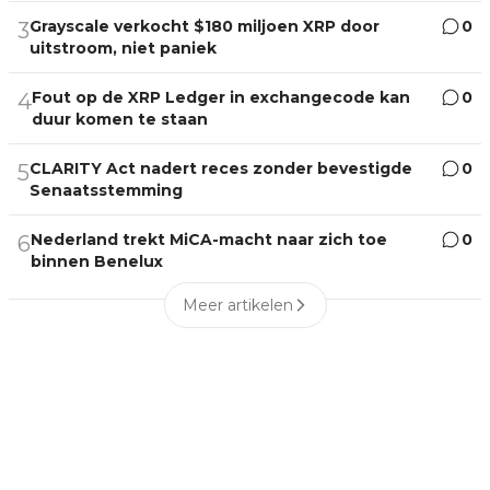
Grayscale verkocht $180 miljoen XRP door
0
3
uitstroom, niet paniek
Fout op de XRP Ledger in exchangecode kan
0
4
duur komen te staan
CLARITY Act nadert reces zonder bevestigde
0
5
Senaatsstemming
Nederland trekt MiCA-macht naar zich toe
0
6
binnen Benelux
Meer artikelen