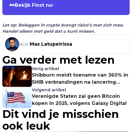
👀
Bekijk Finst nu
›
Let op: Beleggen in crypto brengt risico’s met zich mee.
Handel alleen met geld dat u kunt missen.
Max Latupeirissa
door
Ga verder met lezen
Vorig artikel
Shibburn meldt toename van 360% in
SHIB verbrandingen na lancering
Metaverse
Volgend artikel
Verenigde Staten zal geen Bitcoin
kopen in 2025, volgens Galaxy Digital
Dit vind je misschien
ook leuk