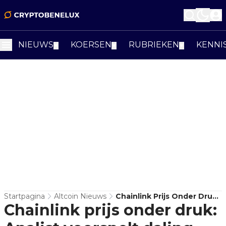
NIEUWS
KOERSEN
RUBRIEKEN
KENNI
▼
▼
▼
Startpagina
Altcoin Nieuws
Chainlink Prijs Onder Druk:
Chainlink prijs onder druk:
Analist Voorspelt Daling
Naar $15