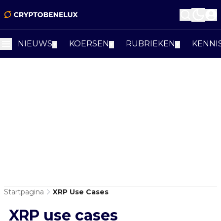
NIEUWS
KOERSEN
RUBRIEKEN
KENNI
▼
▼
▼
Startpagina
XRP Use Cases
XRP use cases