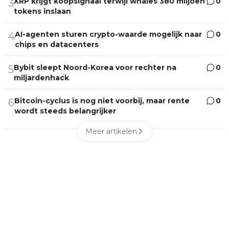
XRP krijgt koopsignaal terwijl whales 380 miljoen
0
3
tokens inslaan
AI-agenten sturen crypto-waarde mogelijk naar
0
4
chips en datacenters
Bybit sleept Noord-Korea voor rechter na
0
5
miljardenhack
Bitcoin-cyclus is nog niet voorbij, maar rente
0
6
wordt steeds belangrijker
Meer artikelen