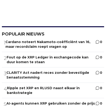
POPULAIR NIEUWS
Cardano noteert Nakamoto-coëfficiënt van 16,
0
1
maar recordclaim roept vragen op
Fout op de XRP Ledger in exchangecode kan
0
2
duur komen te staan
CLARITY Act nadert reces zonder bevestigde
0
3
Senaatsstemming
Ripple zet XRP en RLUSD naast elkaar in
0
4
bankstrategie
AI-agents kunnen XRP gebruiken zonder de prijs
0
5