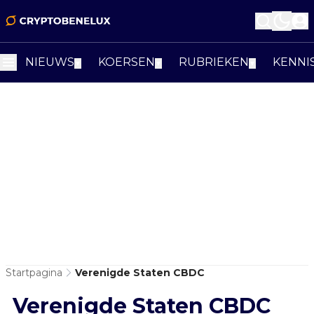
NIEUWS
KOERSEN
RUBRIEKEN
KENNI
▼
▼
▼
Startpagina
Verenigde Staten CBDC
Verenigde Staten CBDC