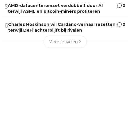
AMD-datacenteromzet verdubbelt door AI
0
5
terwijl ASML en bitcoin-miners profiteren
Charles Hoskinson wil Cardano-verhaal resetten
0
6
terwijl DeFi achterblijft bij rivalen
Meer artikelen