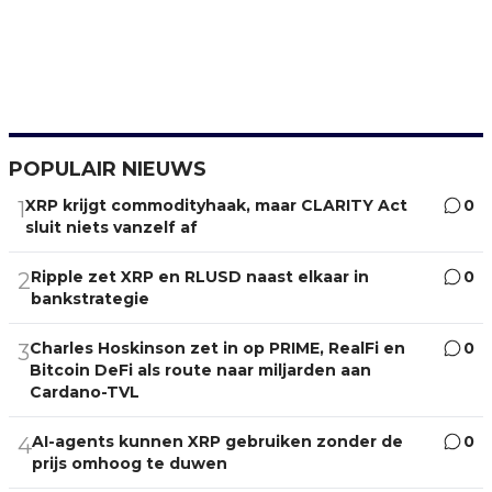
POPULAIR NIEUWS
XRP krijgt commodityhaak, maar CLARITY Act
0
1
sluit niets vanzelf af
Ripple zet XRP en RLUSD naast elkaar in
0
2
bankstrategie
Charles Hoskinson zet in op PRIME, RealFi en
0
3
Bitcoin DeFi als route naar miljarden aan
Cardano-TVL
AI-agents kunnen XRP gebruiken zonder de
0
4
prijs omhoog te duwen