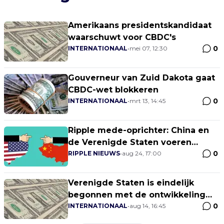
Amerikaans presidentskandidaat
waarschuwt voor CBDC's
0
INTERNATIONAAL
•
mei 07, 12:30
Gouverneur van Zuid Dakota gaat
CBDC-wet blokkeren
0
INTERNATIONAAL
•
mrt 13, 14:45
Ripple mede-oprichter: China en
de Verenigde Staten voeren
0
momenteel een technologische
RIPPLE NIEUWS
•
aug 24, 17:00
koude oorlog
Verenigde Staten is eindelijk
begonnen met de ontwikkeling
0
van een digitale dollar
INTERNATIONAAL
•
aug 14, 16:45