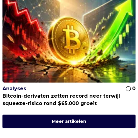
Analyses
0
Bitcoin-derivaten zetten record neer terwijl
squeeze-risico rond $65.000 groeit
Meer artikelen