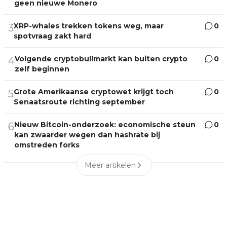
geen nieuwe Monero
XRP-whales trekken tokens weg, maar
0
3
spotvraag zakt hard
Volgende cryptobullmarkt kan buiten crypto
0
4
zelf beginnen
Grote Amerikaanse cryptowet krijgt toch
0
5
Senaatsroute richting september
Nieuw Bitcoin-onderzoek: economische steun
0
6
kan zwaarder wegen dan hashrate bij
omstreden forks
Meer artikelen