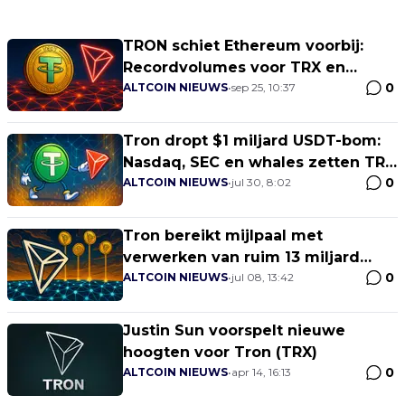
TRON schiet Ethereum voorbij:
Recordvolumes voor TRX en
0
stablecoins!
ALTCOIN NIEUWS
•
sep 25, 10:37
Tron dropt $1 miljard USDT-bom:
Nasdaq, SEC en whales zetten TRX
0
in vuur en vlam!
ALTCOIN NIEUWS
•
jul 30, 8:02
Tron bereikt mijlpaal met
verwerken van ruim 13 miljard
0
transacties
ALTCOIN NIEUWS
•
jul 08, 13:42
Justin Sun voorspelt nieuwe
hoogten voor Tron (TRX)
0
ALTCOIN NIEUWS
•
apr 14, 16:13