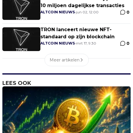
10 miljoen dagelijkse transacties
0
ALTCOIN NIEUWS
•
jun 02, 12:00
TRON lanceert nieuwe NFT-
standaard op zijn blockchain
0
ALTCOIN NIEUWS
•
mrt 17, 9:30
Meer artikelen
LEES OOK