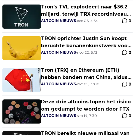
Tron's TVL explodeert naar $36,2
miljard, terwijl TRX recordniveau
0
bereikt
ALTCOIN NIEUWS
•
dec 06, 4:54
TRON oprichter Justin Sun koopt
beruchte bananenkunstwerk voor
0
$6,2 miljoen
ALTCOIN NIEUWS
•
nov 22, 8:12
Tron (TRX) en Ethereum (ETH)
hebben banden met China, aldus
0
on-chain onderzoeker
ALTCOIN NIEUWS
•
okt 05, 15:00
Deze drie altcoins lopen het risico
om gedumpt te worden door FTX
0
ALTCOIN NIEUWS
•
sep 14, 7:30
TRON bereikt nieuwe mijlpaal van